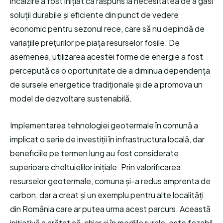
încălzire a fost inițiat ca răspuns la necesitatea de a găsi
soluții durabile și eficiente din punct de vedere
economic pentru sezonul rece, care să nu depindă de
variațiile prețurilor pe piața resurselor fosile. De
asemenea, utilizarea acestei forme de energie a fost
percepută ca o oportunitate de a diminua dependența
de sursele energetice tradiționale și de a promova un
model de dezvoltare sustenabilă.
Implementarea tehnologiei geotermale în comună a
implicat o serie de investiții în infrastructura locală, dar
beneficiile pe termen lung au fost considerate
superioare cheltuielilor inițiale. Prin valorificarea
resurselor geotermale, comuna și-a redus amprenta de
carbon, dar a creat și un exemplu pentru alte localități
din România care ar putea urma acest parcurs. Această
inițiativă a arătat că, chiar și în mediile rurale, este fezabil