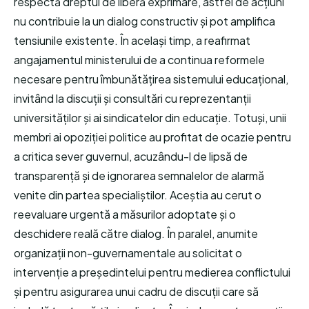
respectă dreptul de liberă exprimare, astfel de acțiuni
nu contribuie la un dialog constructiv și pot amplifica
tensiunile existente. În același timp, a reafirmat
angajamentul ministerului de a continua reformele
necesare pentru îmbunătățirea sistemului educațional,
invitând la discuții și consultări cu reprezentanții
universităților și ai sindicatelor din educație. Totuși, unii
membri ai opoziției politice au profitat de ocazie pentru
a critica sever guvernul, acuzându-l de lipsă de
transparență și de ignorarea semnalelor de alarmă
venite din partea specialiștilor. Aceștia au cerut o
reevaluare urgentă a măsurilor adoptate și o
deschidere reală către dialog. În paralel, anumite
organizații non-guvernamentale au solicitat o
intervenție a președintelui pentru medierea conflictului
și pentru asigurarea unui cadru de discuții care să