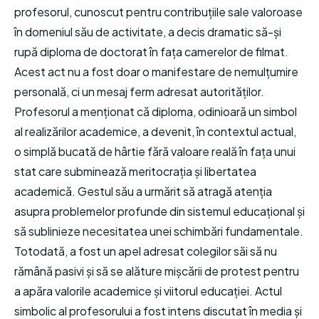
profesorul, cunoscut pentru contribuțiile sale valoroase
în domeniul său de activitate, a decis dramatic să-și
rupă diploma de doctorat în fața camerelor de filmat.
Acest act nu a fost doar o manifestare de nemulțumire
personală, ci un mesaj ferm adresat autorităților.
Profesorul a menționat că diploma, odinioară un simbol
al realizărilor academice, a devenit, în contextul actual,
o simplă bucată de hârtie fără valoare reală în fața unui
stat care subminează meritocrația și libertatea
academică. Gestul său a urmărit să atragă atenția
asupra problemelor profunde din sistemul educațional și
să sublinieze necesitatea unei schimbări fundamentale.
Totodată, a fost un apel adresat colegilor săi să nu
rămână pasivi și să se alăture mișcării de protest pentru
a apăra valorile academice și viitorul educației. Actul
simbolic al profesorului a fost intens discutat în media și