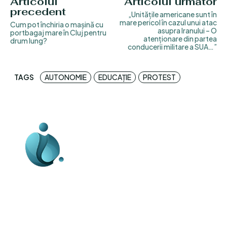
Articolul
Articolul următor
precedent
„Unitățile americane sunt în
mare pericol în cazul unui atac
Cum pot închiria o mașină cu
asupra Iranului – O
portbagaj mare în Cluj pentru
atenționare din partea
drum lung?
conducerii militare a SUA…”
TAGS
AUTONOMIE
EDUCAȚIE
PROTEST
Business-edu.ro un site de știri / blog de