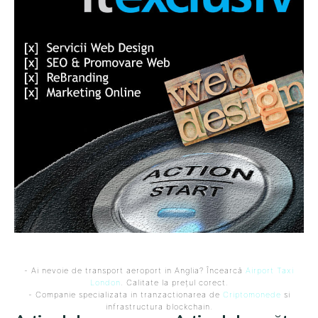
- Ai nevoie de transport aeroport in Anglia? Încearcă
Airport Taxi
London
. Calitate la prețul corect.
- Companie specializata in tranzactionarea de
Criptomonede
si
infrastructura blockchain.