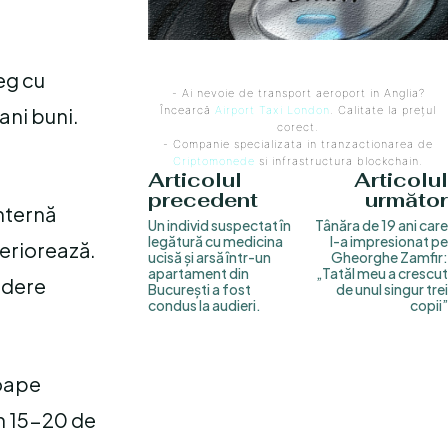
eg cu
- Ai nevoie de transport aeroport in Anglia?
ani buni.
Încearcă
Airport Taxi London
. Calitate la prețul
corect.
- Companie specializata in tranzactionarea de
Criptomonede
si infrastructura blockchain.
Articolul
Articolul
precedent
următor
internă
Un individ suspectat în
Tânăra de 19 ani care
legătură cu medicina
l-a impresionat pe
teriorează.
ucisă și arsă într-un
Gheorghe Zamfir:
apartament din
„Tatăl meu a crescut
erdere
București a fost
de unul singur trei
condus la audieri.
copii”
roape
în 15-20 de