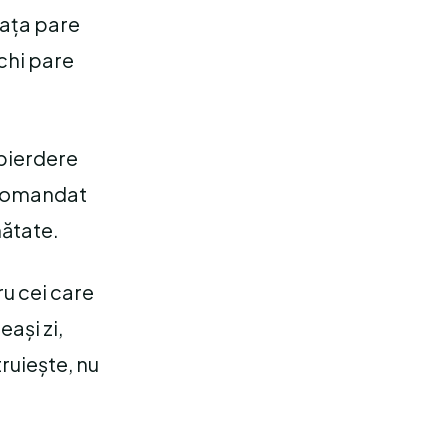
fața pare
ochi pare
 pierdere
recomandat
nătate.
ru cei care
ași zi,
ruiește, nu