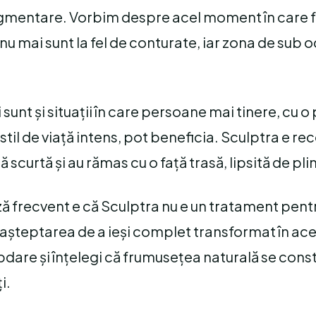
pigmentare. Vorbim despre acel moment în care 
nu mai sunt la fel de conturate, iar zona de sub 
 sunt și situații în care persoane mai tinere, cu o
stil de viață intens, pot beneficia. Sculptra e 
 scurtă și au rămas cu o față trasă, lipsită de pli
ază frecvent e că Sculptra nu e un tratament pent
 așteptarea de a ieși complet transformat în acee
bdare și înțelegi că frumusețea naturală se const
i.