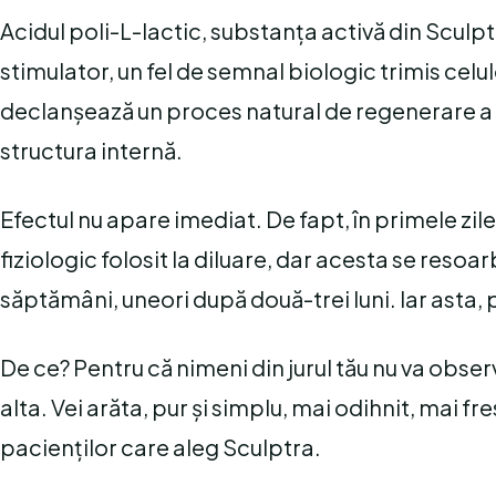
Acidul poli-L-lactic, substanța activă din Sculp
stimulator, un fel de semnal biologic trimis celu
declanșează un proces natural de regenerare a c
structura internă.
Efectul nu apare imediat. De fapt, în primele zil
fiziologic folosit la diluare, dar acesta se reso
săptămâni, uneori după două-trei luni. Iar asta, 
De ce? Pentru că nimeni din jurul tău nu va obser
alta. Vei arăta, pur și simplu, mai odihnit, mai fr
pacienților care aleg Sculptra.