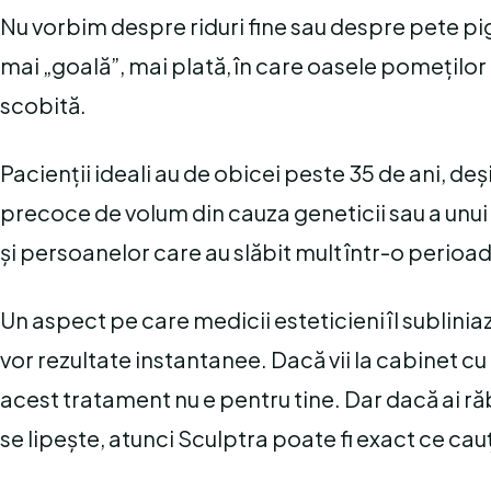
Nu vorbim despre riduri fine sau despre pete 
mai „goală”, mai plată, în care oasele pomeților 
scobită.
Pacienții ideali au de obicei peste 35 de ani, deși
precoce de volum din cauza geneticii sau a unui 
și persoanelor care au slăbit mult într-o perioadă
Un aspect pe care medicii esteticieni îl sublini
vor rezultate instantanee. Dacă vii la cabinet cu
acest tratament nu e pentru tine. Dar dacă ai ră
se lipește, atunci Sculptra poate fi exact ce cauț