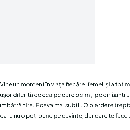
Vine un moment în viața fiecărei femei, și a tot
ușor diferită de cea pe care o simți pe dinăuntr
îmbătrânire. E ceva mai subtil. O pierdere trept
care nu o poți pune pe cuvinte, dar care te face s