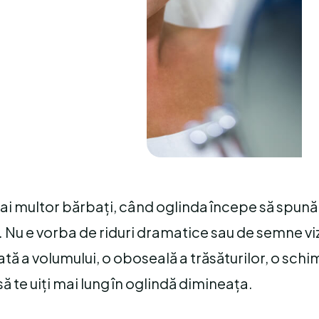
 mai multor bărbați, când oglinda începe să spun
u. Nu e vorba de riduri dramatice sau de semne vi
ată a volumului, o oboseală a trăsăturilor, o sch
ă te uiți mai lung în oglindă dimineața.