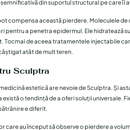
 semnificativă din suportul structural pe care îl a
u pot compensa această pierdere. Moleculele de
ri pentru a penetra epidermul. Ele hidratează s
at. Tocmai de aceea tratamentele injectabile ca
știgat atât de mult teren.
tru Sculptra
medicină estetică are nevoie de Sculptra. Și ast
xistă o tendință de a oferi soluții universale. F
ătrânire e diferit.
r care au început să observe o pierdere a volumu