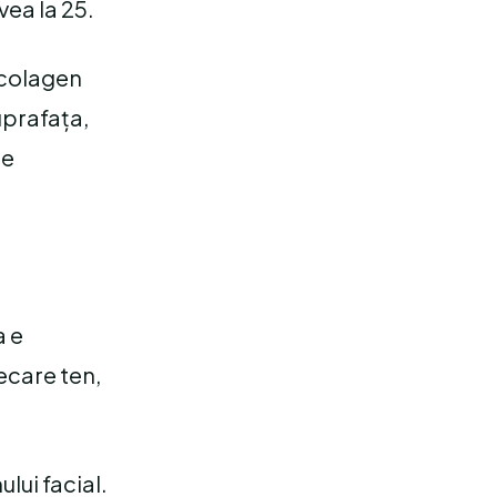
vea la 25.
 colagen
uprafața,
re
a e
iecare ten,
lui facial.