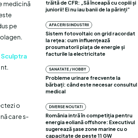
trăită de CFR: „Să înceapă cu copiii și
de medicină
juniorii! Ei nu iau banii de la părinți”
peste
odus pe
AFACERI SI INDUSTRII
Sistem fotovoltaic on grid racordat
colagen.
la rețea: cum influențează
prosumatorii piața de energie și
facturile la electricitate
 Sculptra
ant.
SANATATE / HOBBY
Probleme urinare frecvente la
bărbați: când este necesar consultul
medical
ectezi o
DIVERSE NOUTATI
România intră în competiția pentru
nă care s-
energia eoliană offshore: Executivul
sugerează șase zone marine cu o
capacitate de peste 11 GW