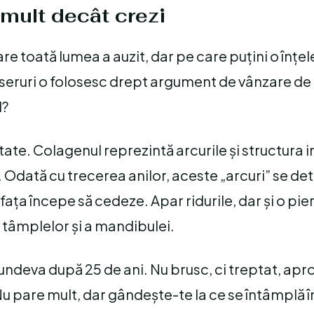
mult decât crezi
e toată lumea a auzit, dar pe care puțini o înțel
seruri o folosesc drept argument de vânzare de 
l?
tate. Colagenul reprezintă arcurile și structura 
. Odată cu trecerea anilor, aceste „arcuri” se de
afața începe să cedeze. Apar ridurile, dar și o pi
 tâmplelor și a mandibulei.
undeva după 25 de ani. Nu brusc, ci treptat, ap
Nu pare mult, dar gândește-te la ce se întâmplă 