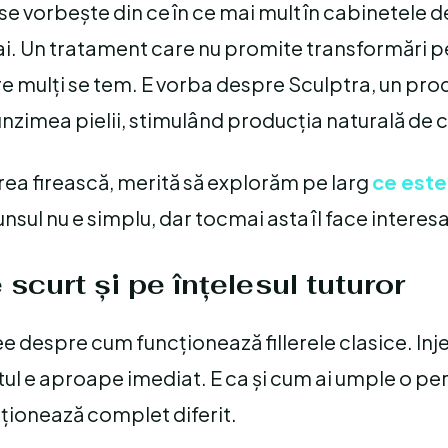
se vorbește din ce în ce mai mult în cabinetele 
umai. Un tratament care nu promite transformări 
care mulți se tem. E vorba despre Sculptra, un pr
unzimea pielii, stimulând producția naturală de 
area firească, merită să explorăm pe larg
ce este
sul nu e simplu, dar tocmai asta îl face interes
scurt și pe înțelesul tuturor
dee despre cum funcționează fillerele clasice. Inj
ul e aproape imediat. E ca și cum ai umple o per
cționează complet diferit.