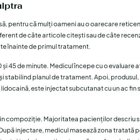
lptra
ă, pentru că mulți oameni au o oarecare reticen
erent de câte articole citești sau de câte recenz
ște înainte de primul tratament.
0 și 45 de minute. Medicul începe cu o evaluare a
și stabilind planul de tratament. Apoi, produsul, 
i lidocaină, este injectat subcutanat cu un ac fin 
din compoziție. Majoritatea pacienților descriu 
. După injectare, medicul masează zona tratată p