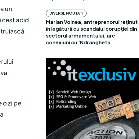
ca un
DIVERSE NOUTATI
 acest acid
Marian Voinea, antreprenorul reținut
în legătură cu scandalul corupției din
struiască
sectorul armamentului, are
conexiuni cu ‘Ndrangheta.
rului
eva
 o zi pe
ea