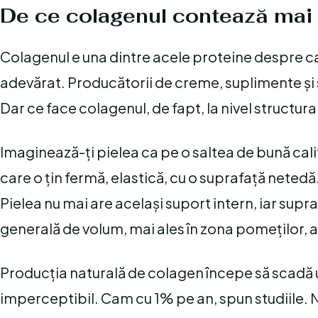
De ce colagenul contează mai 
Colagenul e una dintre acele proteine despre car
adevărat. Producătorii de creme, suplimente și 
Dar ce face colagenul, de fapt, la nivel structura
Imaginează-ți pielea ca pe o saltea de bună cali
care o țin fermă, elastică, cu o suprafață netedă
Pielea nu mai are același suport intern, iar supr
generală de volum, mai ales în zona pomeților, a
Producția naturală de colagen începe să scadă 
imperceptibil. Cam cu 1% pe an, spun studiile. 