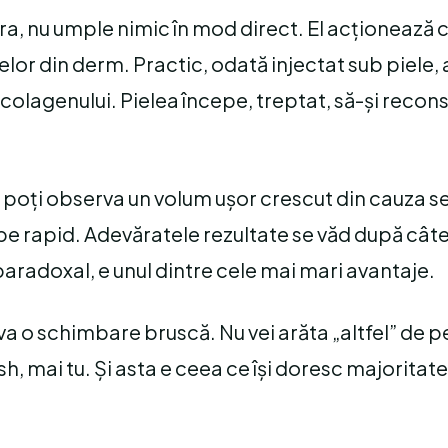
tra, nu umple nimic în mod direct. El acționează 
lelor din derm. Practic, odată injectat sub piele,
olagenului. Pielea începe, treptat, să-și recon
e poți observa un volum ușor crescut din cauza se
arbe rapid. Adevăratele rezultate se văd după cât
paradoxal, e unul dintre cele mai mari avantaje.
va o schimbare bruscă. Nu vei arăta „altfel” de pe
esh, mai tu. Și asta e ceea ce își doresc majoritat