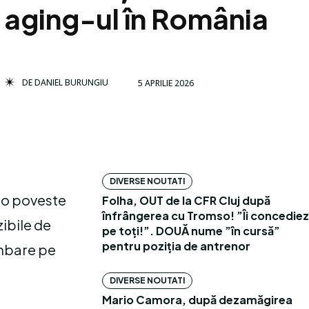
aging-ul în România
DE
DANIEL BURUNGIU
5 APRILIE 2026
DIVERSE NOUTATI
ă o poveste
Folha, OUT de la CFR Cluj după
înfrângerea cu Tromso! ”Îi concediez
zibile de
pe toți!”. DOUĂ nume ”în cursă”
pentru poziția de antrenor
imbare pe
DIVERSE NOUTATI
Mario Camora, după dezamăgirea