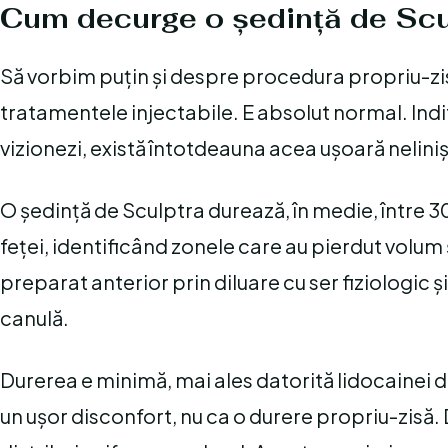
Cum decurge o ședință de Scu
Să vorbim puțin și despre procedura propriu-zis
tratamentele injectabile. E absolut normal. Indif
vizionezi, există întotdeauna acea ușoară nelini
O ședință de Sculptra durează, în medie, între 3
feței, identificând zonele care au pierdut volum 
preparat anterior prin diluare cu ser fiziologic ș
canulă.
Durerea e minimă, mai ales datorită lidocainei 
un ușor disconfort, nu ca o durere propriu-zisă