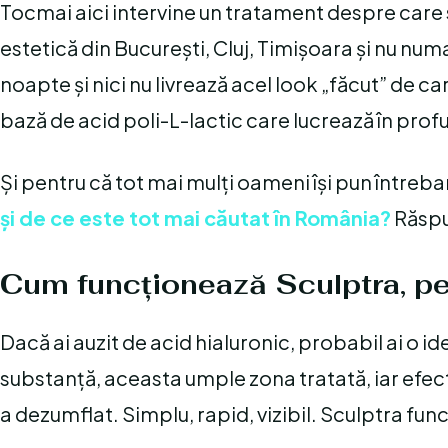
Tocmai aici intervine un tratament despre care 
estetică din București, Cluj, Timișoara și nu n
noapte și nici nu livrează acel look „făcut” de 
bază de acid poli-L-lactic care lucrează în prof
Și pentru că tot mai mulți oameni își pun întreb
și de ce este tot mai căutat în România?
Răspun
Cum funcționează Sculptra, pe 
Dacă ai auzit de acid hialuronic, probabil ai o i
substanță, aceasta umple zona tratată, iar efect
a dezumflat. Simplu, rapid, vizibil. Sculptra fun