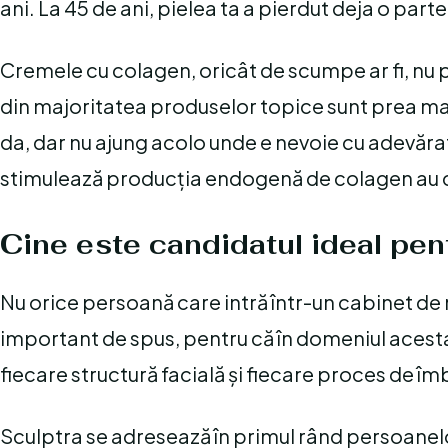
ani. La 45 de ani, pielea ta a pierdut deja o parte
Cremele cu colagen, oricât de scumpe ar fi, n
din majoritatea produselor topice sunt prea ma
da, dar nu ajung acolo unde e nevoie cu adevăr
stimulează producția endogenă de colagen au câ
Cine este candidatul ideal pen
Nu orice persoană care intră într-un cabinet de 
important de spus, pentru că în domeniul acesta e
fiecare structură facială și fiecare proces de îmb
Sculptra se adresează în primul rând persoanelo