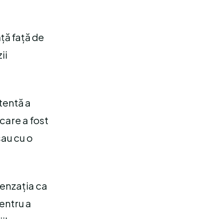
ță față de
ii
tentă a
care a fost
sau cu o
senzația ca
entru a