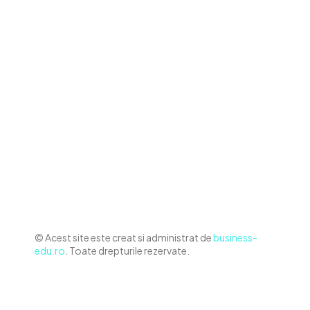
Contact www.business-edu.ro
Politica de cookies (GDPR)
Politică de confidențialitate
Diverse Noutati
Afaceri si Industrii
Sanatate / Hobby
Auto
Relaxare si timp liber
Home & Deco
© Acest site este creat si administrat de
business-
edu.ro
. Toate drepturile rezervate.