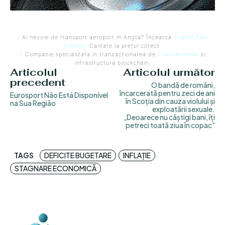
- Ai nevoie de transport aeroport in Anglia? Încearcă
Airport Taxi
London
. Calitate la prețul corect.
- Companie specializata in tranzactionarea de
Criptomonede
si
infrastructura blockchain.
Articolul
Articolul următor
precedent
O bandă de români,
încarcerată pentru zeci de ani
Eurosport Não Está Disponível
în Scoția din cauza violului și
na Sua Região
exploatării sexuale.
„Deoarece nu câștigi bani, îți
petreci toată ziua în copac”
TAGS
DEFICITE BUGETARE
INFLAȚIE
STAGNARE ECONOMICĂ