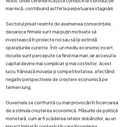
vicios, unde cererea scăzută conduce la o producție
mai mică, contribuind astfel la perpetuarea stagnării.
Sectorul privat resimte de asemenea consecințele,
deoarece firmele sunt mai puțin motivate să
investească în proiecte noi sau să își extindă
operațiunile curente. Într-un mediu economic incert,
riscurile sunt percepute ca fiind mai mari, iar accesul la
capital devine mai complicat și mai costisitor. Acest
lucru frânează inovația și competitivitatea, afectând
negativ perspectivele de creștere economică pe
termen lung.
Guvernele se confruntă cu mari provocări în încercarea
de a stimula creșterea economică. Măsurile de politică
monetară, cum ar fi scăderea ratelor dobânzilor, au un
impact limitat în contextul în care încrederea