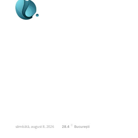
Business-edu.ro un site de știri / blog de
noutăți, dedicat diseminării de informații
și actualități. Acesta oferă articole,
reportaje și analize pe teme diverse, de
la evenimente curente la subiecte
specifice de interes. Este un spațiu
digital pentru informare și educație.
Contactati-ne oricand la adresa:
contact@business-edu.ro
C
sâmbătă, august 8, 2026
28.4
București