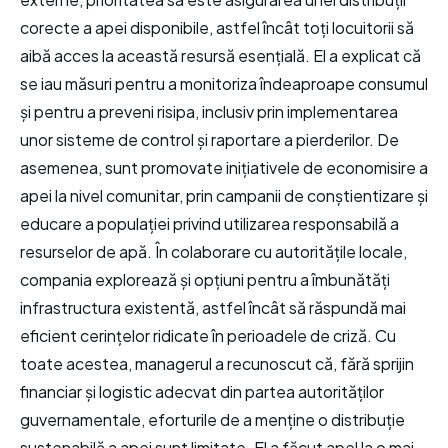
corecte a apei disponibile, astfel încât toți locuitorii să
aibă acces la această resursă esențială. El a explicat că
se iau măsuri pentru a monitoriza îndeaproape consumul
și pentru a preveni risipa, inclusiv prin implementarea
unor sisteme de control și raportare a pierderilor. De
asemenea, sunt promovate inițiativele de economisire a
apei la nivel comunitar, prin campanii de conștientizare și
educare a populației privind utilizarea responsabilă a
resurselor de apă. În colaborare cu autoritățile locale,
compania explorează și opțiuni pentru a îmbunătăți
infrastructura existentă, astfel încât să răspundă mai
eficient cerințelor ridicate în perioadele de criză. Cu
toate acestea, managerul a recunoscut că, fără sprijin
financiar și logistic adecvat din partea autorităților
guvernamentale, eforturile de a menține o distribuție
sustenabilă a apei sunt limitate. El a făcut apel la o mai