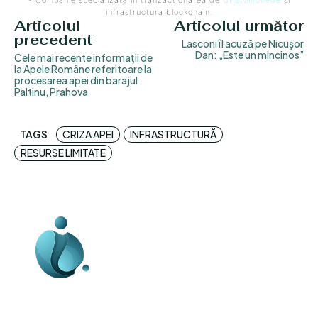
- Companie specializata in tranzactionarea de
Criptomonede
si
infrastructura blockchain.
Articolul
Articolul următor
precedent
Lasconi îl acuză pe Nicușor
Dan: „Este un mincinos”
Cele mai recente informații de
la Apele Române referitoare la
procesarea apei din barajul
Paltinu, Prahova
TAGS
CRIZA APEI
INFRASTRUCTURĂ
RESURSE LIMITATE