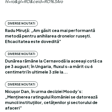
hl=ro&gl=RO&ceid=RO%3Aro
DIVERSE NOUTATI
Radu Miruță: „Am găsit cea mai performantă
metodă pentru anihilarea dronelor rusești.
Eficacitatea este dovedită”
DIVERSE NOUTATI
Dunărea rămâne la Cernavodă la aceeași cotă ca
pe 3 august; în Ungaria, fluxul s-a mărit cu 6
centimetri în ultimele 3 zile la...
DIVERSE NOUTATI
Nicușor Dan, în urma deciziei Moody’s:
„Menținerea ratingului României se datorează
muncii instituțiilor, cetățenilor și sectorului de
afaceri”