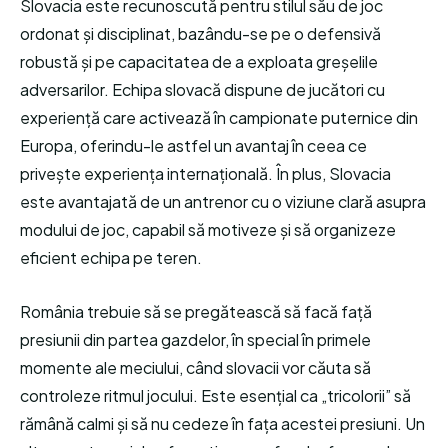
Slovacia este recunoscută pentru stilul său de joc
ordonat și disciplinat, bazându-se pe o defensivă
robustă și pe capacitatea de a exploata greșelile
adversarilor. Echipa slovacă dispune de jucători cu
experiență care activează în campionate puternice din
Europa, oferindu-le astfel un avantaj în ceea ce
privește experiența internațională. În plus, Slovacia
este avantajată de un antrenor cu o viziune clară asupra
modului de joc, capabil să motiveze și să organizeze
eficient echipa pe teren.
România trebuie să se pregătească să facă față
presiunii din partea gazdelor, în special în primele
momente ale meciului, când slovacii vor căuta să
controleze ritmul jocului. Este esențial ca „tricolorii” să
rămână calmi și să nu cedeze în fața acestei presiuni. Un