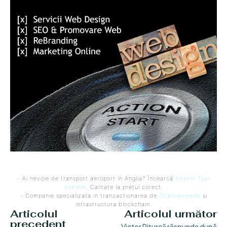
- Ai nevoie de transport aeroport in Anglia? Încearcă
Airport Taxi
London
. Calitate la prețul corect.
- Companie specializata in tranzactionarea de
Criptomonede
si
infrastructura blockchain.
Articolul
Articolul următor
precedent
Victor Pițurcă răspunde după