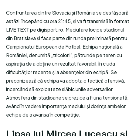
Confruntarea dintre Slovacia și România se desfășoară
astăzi, începând cu ora 21:45, și va fi transmisă în format
LIVE TEXT pe digisport.ro. Meciul are loc pe stadionul
din Bratislava și face parte din runda preliminară pentru
Campionatul European de Fotbal. Echipa națională a
României, denumită „tricolorii”, pătrunde pe teren cu
aspirația de a obține un rezultat favorabil, în ciuda
dificultăților recente și a absențelor din echipă. Se
preconizează că echipa va adopta o tactică ofensivă,
încercând să exploateze slăbiciunile adversarilor.
Atmosfera din stadioane se prezice a fi una tensionată,
având în vedere importanța meciului și dorința ambelor
echipe de a avansa în competiție.
Lipsa lui Mircea Lucescu și