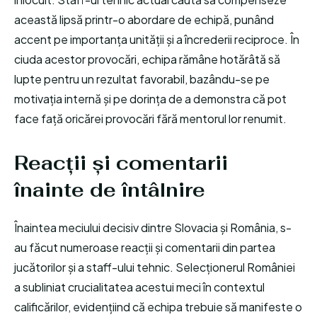
această lipsă printr-o abordare de echipă, punând
accent pe importanța unității și a încrederii reciproce. În
ciuda acestor provocări, echipa rămâne hotărâtă să
lupte pentru un rezultat favorabil, bazându-se pe
motivația internă și pe dorința de a demonstra că pot
face față oricărei provocări fără mentorul lor renumit.
Reacții și comentarii
înainte de întâlnire
Înaintea meciului decisiv dintre Slovacia și România, s-
au făcut numeroase reacții și comentarii din partea
jucătorilor și a staff-ului tehnic. Selecționerul României
a subliniat crucialitatea acestui meci în contextul
calificărilor, evidențiind că echipa trebuie să manifeste o