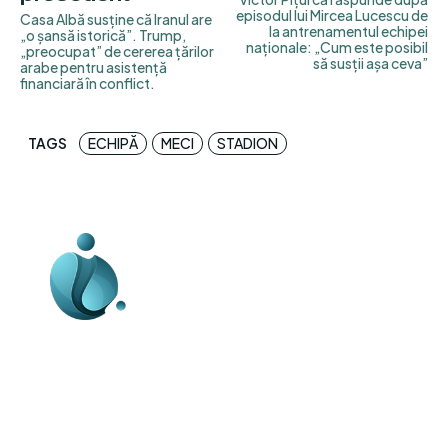
episodul lui Mircea Lucescu de
Casa Albă susține că Iranul are
la antrenamentul echipei
„o șansă istorică”. Trump,
naționale: „Cum este posibil
„preocupat” de cererea țărilor
să susții așa ceva”
arabe pentru asistență
financiară în conflict.
TAGS
ECHIPĂ
MECI
STADION
Business-edu.ro un site de știri / blog de
noutăți, dedicat diseminării de informații