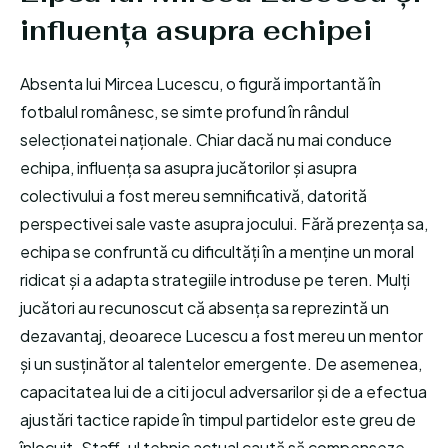
influența asupra echipei
Absenta lui Mircea Lucescu, o figură importantă în
fotbalul românesc, se simte profund în rândul
selecționatei naționale. Chiar dacă nu mai conduce
echipa, influența sa asupra jucătorilor și asupra
colectivului a fost mereu semnificativă, datorită
perspectivei sale vaste asupra jocului. Fără prezența sa,
echipa se confruntă cu dificultăți în a menține un moral
ridicat și a adapta strategiile introduse pe teren. Mulți
jucători au recunoscut că absența sa reprezintă un
dezavantaj, deoarece Lucescu a fost mereu un mentor
și un susținător al talentelor emergente. De asemenea,
capacitatea lui de a citi jocul adversarilor și de a efectua
ajustări tactice rapide în timpul partidelor este greu de
înlocuit. Staff-ul tehnic actual caută să compenseze