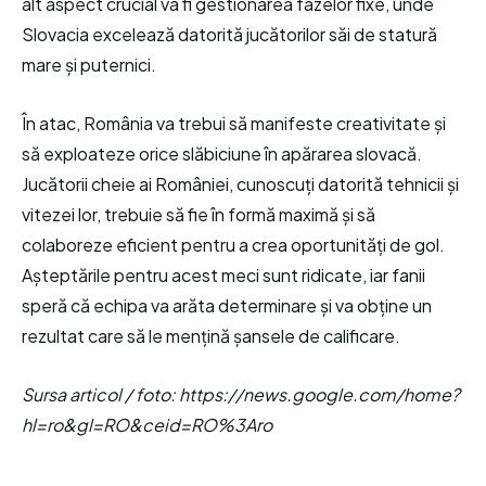
alt aspect crucial va fi gestionarea fazelor fixe, unde
Slovacia excelează datorită jucătorilor săi de statură
mare și puternici.
În atac, România va trebui să manifeste creativitate și
să exploateze orice slăbiciune în apărarea slovacă.
Jucătorii cheie ai României, cunoscuți datorită tehnicii și
vitezei lor, trebuie să fie în formă maximă și să
colaboreze eficient pentru a crea oportunități de gol.
Așteptările pentru acest meci sunt ridicate, iar fanii
speră că echipa va arăta determinare și va obține un
rezultat care să le mențină șansele de calificare.
Sursa articol / foto: https://news.google.com/home?
hl=ro&gl=RO&ceid=RO%3Aro