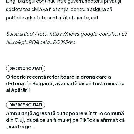
lung. Dialogul continuu între guvern, sectorul privat și
societatea civilă va fi esențial pentru a asigura că
politicile adoptate sunt atât eficiente, cât
Sursa articol / foto: https://news.google.com/home?
hl=ro&gl=RO&ceid=RO%3Aro
DIVERSE NOUTATI
O teorie recentă referitoare la drona care a
detonat în Bulgaria, avansată de un fost ministru
al Apărării
DIVERSE NOUTATI
Ambulanță agresată cu topoarele într-o comună
din Cluj, după ce un filmuleț pe TikTok a afirmat că
„sustrage…