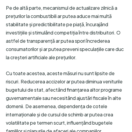
Pe de altă parte, mecanismul de actualizare zilnică a
prețurilor la combustibili ar putea aduce mai multă
stabilitate și predictibilitate pe piață, încurajând
investițiile și stimulând competiția între distribuitori. O
astfel de transparență ar putea spori încrederea
consumatorilor și ar putea preveni speculațiile care duc
la creșteri artificiale ale prețurilor.
Cu toate acestea, aceste măsuri nu sunt lipsite de
riscuri. Reducerea accizelor ar putea diminua veniturile
bugetului de stat, afectând finanțarea altor programe
guvernamentale sau necesitând ajustări fiscale în alte
domenii. De asemenea, dependența de cotele
internaționale și de cursul de schimb ar putea crea
volatilitate pe termen scurt, influențând bugetele
famililor și planurile de afaceri ale companiilor.