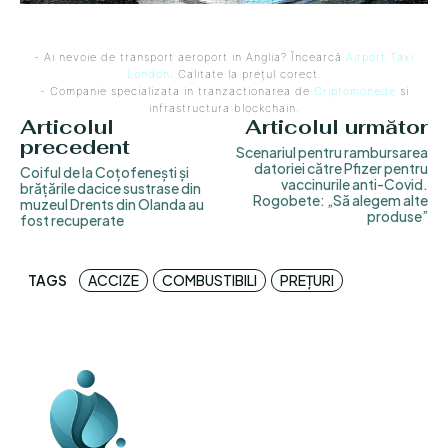
- Ai nevoie de transport aeroport in Anglia? Încearcă
Airport Taxi
London
. Calitate la prețul corect.
- Companie specializata in tranzactionarea de
Criptomonede
si
infrastructura blockchain.
Articolul
Articolul următor
precedent
Scenariul pentru rambursarea
datoriei către Pfizer pentru
Coiful de la Coțofenești și
vaccinurile anti-Covid.
brățările dacice sustrase din
Rogobete: „Să alegem alte
muzeul Drents din Olanda au
produse”
fost recuperate
TAGS
ACCIZE
COMBUSTIBILI
PREȚURI