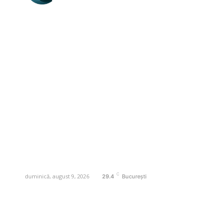
Business-edu.ro un site de știri / blog de
noutăți, dedicat diseminării de informații
și actualități. Acesta oferă articole,
reportaje și analize pe teme diverse, de
la evenimente curente la subiecte
specifice de interes. Este un spațiu
digital pentru informare și educație.
Contactati-ne oricand la adresa:
contact@business-edu.ro
C
duminică, august 9, 2026
29.4
București
Contact www.business-edu.ro