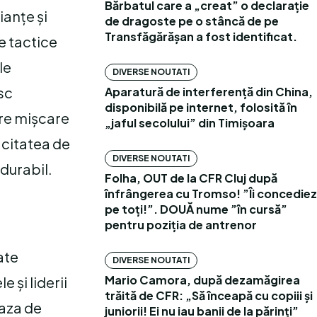
Bărbatul care a „creat” o declarație
ianțe și
de dragoste pe o stâncă de pe
Transfăgărășan a fost identificat.
e tactice
le
DIVERSE NOUTATI
esc
Aparatură de interferență din China,
disponibilă pe internet, folosită în
are mișcare
„jaful secolului” din Timișoara
acitatea de
DIVERSE NOUTATI
 durabil.
Folha, OUT de la CFR Cluj după
înfrângerea cu Tromso! ”Îi concediez
pe toți!”. DOUĂ nume ”în cursă”
pentru poziția de antrenor
ate
DIVERSE NOUTATI
Mario Camora, după dezamăgirea
 și liderii
trăită de CFR: „Să înceapă cu copiii și
baza de
juniorii! Ei nu iau banii de la părinți”