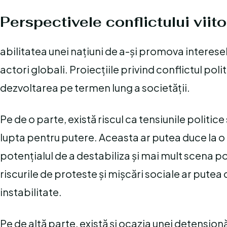
Perspectivele conflictului viito
abilitatea unei națiuni de a-și promova interesel
actori globali. Proiecțiile privind conflictul poli
dezvoltarea pe termen lung a societății.
Pe de o parte, există riscul ca tensiunile politi
lupta pentru putere. Aceasta ar putea duce la o in
potențialul de a destabiliza și mai mult scena pol
riscurile de proteste și mișcări sociale ar putea
instabilitate.
Pe de altă parte, există și ocazia unei detensionă