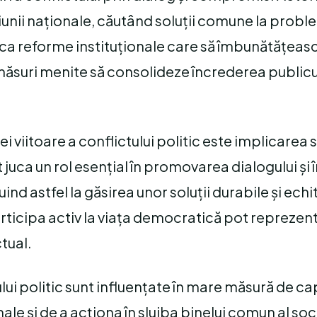
ziunii naționale, căutând soluții comune la prob
lica reforme instituționale care să îmbunătățeas
măsuri menite să consolideze încrederea publicul
 viitoare a conflictului politic este implicarea s
 juca un rol esențial în promovarea dialogului și 
nd astfel la găsirea unor soluții durabile și echi
rticipa activ la viața democratică pot reprezen
tual.
ului politic sunt influențate în mare măsură de c
le și de a acționa în slujba binelui comun al soci