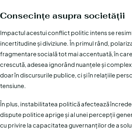
Consecințe asupra societății
Impactul acestui conflict politic intens se resi
incertitudine și diviziune. În primul rând, polari
fragmentare socială tot mai accentuată, în care c
crescută, adesea ignorând nuanțele și complexită
doar în discursurile publice, ci și în relațiile pe
tensiune.
În plus, instabilitatea politică afectează încreder
dispute politice aprige și al unei percepții gener
cu privire la capacitatea guvernanților de a sol