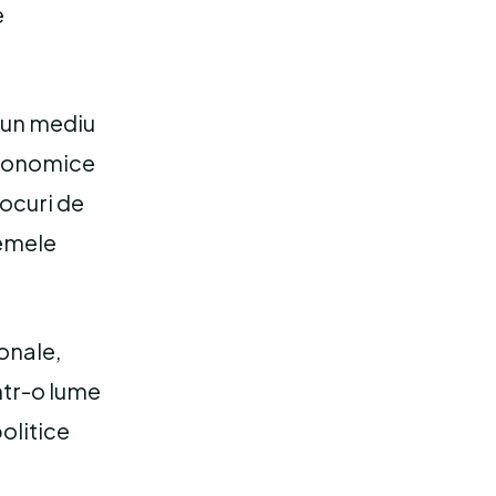
e
d un mediu
 economice
locuri de
lemele
ionale,
ntr-o lume
politice