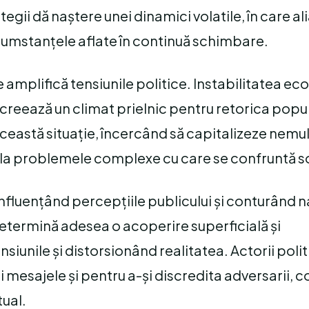
tegii dă naștere unei dinamici volatile, în care al
rcumstanțele aflate în continuă schimbare.
e amplifică tensiunile politice. Instabilitatea e
 creează un climat prielnic pentru retorica popul
 această situație, încercând să capitalizeze nemu
le la problemele complexe cu care se confruntă s
influențând percepțiile publicului și conturând n
determină adesea o acoperire superficială și
iunile și distorsionând realitatea. Actorii polit
 mesajele și pentru a-și discredita adversarii, 
tual.