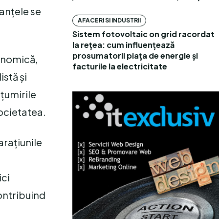
ianțele se
AFACERI SI INDUSTRII
Sistem fotovoltaic on grid racordat
la rețea: cum influențează
prosumatorii piața de energie și
conomică,
facturile la electricitate
istă și
lțumirile
ocietatea.
arațiunile
ici
contribuind