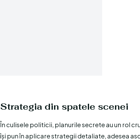
Strategia din spatele scenei
În culisele politicii, planurile secrete au un rol c
își pun în aplicare strategii detaliate, adesea as