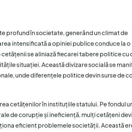
mte profund în societate, generând un climat de
zarea intensificată a opiniei publice conduce la o
etățenii se aliniază fiecarei tabere politice cu o
țile situației. Această divizare socială se mani
rsonale, unde diferențele politice devin surse de co
ea cetățenilor în instituțiile statului. Pe fondul u
ale de corupție și ineficiență, mulți cetățeni dev
uționa eficient problemele societății. Această e