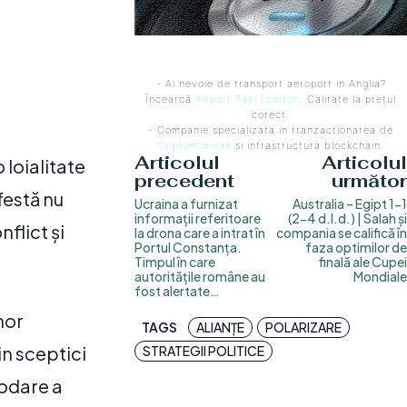
- Ai nevoie de transport aeroport in Anglia?
Încearcă
Airport Taxi London
. Calitate la prețul
corect.
- Companie specializata in tranzactionarea de
Criptomonede
si infrastructura blockchain.
Articolul
Articolul
 loialitate
precedent
următor
festă nu
Ucraina a furnizat
Australia – Egipt 1-1
informații referitoare
(2-4 d.l.d.) | Salah și
nflict și
la drona care a intrat în
compania se califică în
Portul Constanța.
faza optimilor de
Timpul în care
finală ale Cupei
autoritățile române au
Mondiale
fost alertate…
nor
TAGS
ALIANȚE
POLARIZARE
in sceptici
STRATEGII POLITICE
rodare a