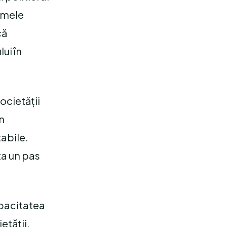
lemele
că
ui în
ocietății
în
tabile.
ta un pas
apacitatea
etății.