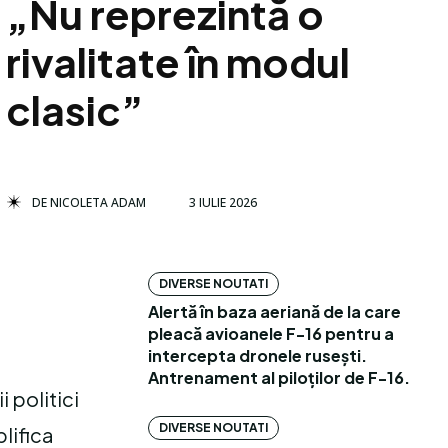
„Nu reprezintă o
rivalitate în modul
clasic”
DE
NICOLETA ADAM
3 IULIE 2026
DIVERSE NOUTATI
Alertă în baza aeriană de la care
pleacă avioanele F-16 pentru a
intercepta dronele rusești.
Antrenament al piloților de F-16.
i politici
DIVERSE NOUTATI
plifica