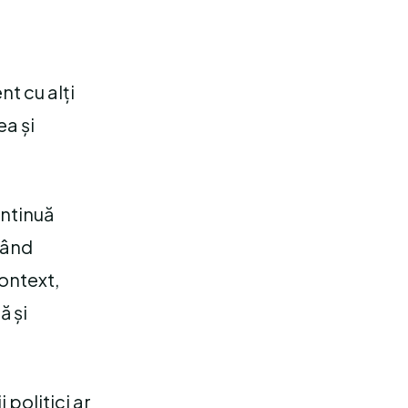
nt cu alți
ea și
ontinuă
având
context,
ă și
 politici ar