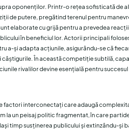
upra oponenților. Printr-o rețea sofisticată de al
iții de putere, pregătind terenul pentru manevr
sunt elaborate cu grijă pentru a prevedea reacții
icului în beneficiul lor. Actorii principali folos
ntru a-și adapta acțiunile, asigurându-se că fiec
ri câștigurile. În această competiție subtilă, cap
iciunile rivalilor devine esențială pentru succesul
 de factori interconectați care adaugă complexit
 la un peisaj politic fragmentat, în care partidele
elași timp susținerea publicului și extinzându-și 