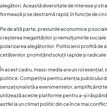
alegători. Această diversitate de interese și stra
formează și se destramă rapid, în funcție de ci
Pe de altă parte, presiunile economice și social
creșterea inegalităților și nemulțumirile sociale
polarizarea alegătorilor. Politicienii profită de
cetățenilor, promițând soluții rapide și radica
În acest cadru, mass-media are un rol esențial, 
politice. Competiția pentru atenția publicului 
senzaționalistă a evenimentelor, amplificând tens
utilizează aceste platforme pentru a-și răspândi
astfel la un climat politic din ce în ce mai conflic