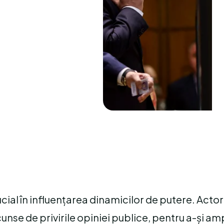
rucial în influențarea dinamicilor de putere. Actori
cunse de privirile opiniei publice, pentru a-și am