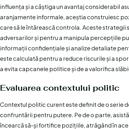
influența și a câștiga un avantaj considerabil as
aranjamente informale, aceștia construiesc poz
care să le întărească controla. Aceste strategii 
adversarilor și pentru a manipula percepțiile publ
informații confidențiale și analize detaliate pe
este calculată pentru a reduce riscurile și a spo
a evita capcanele politice și de a valorifica slăb
Evaluarea contextului politic
Contextul politic curent este definit de o serie
confruntării pentru putere. Pe de o parte, asistăm
încearcă să-și fortifice pozițiile, atrăgând în ac