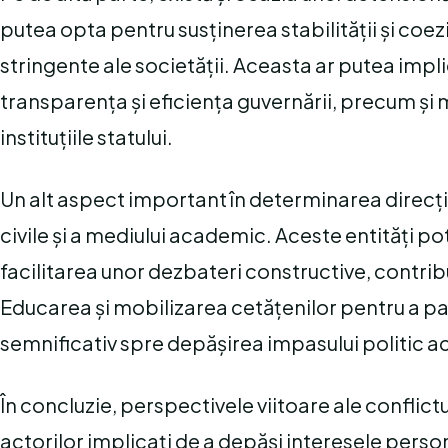
putea opta pentru susținerea stabilității și coe
stringente ale societății. Aceasta ar putea imp
transparența și eficiența guvernării, precum și 
instituțiile statului.
Un alt aspect important în determinarea direcției
civile și a mediului academic. Aceste entități pot
facilitarea unor dezbateri constructive, contribui
Educarea și mobilizarea cetățenilor pentru a pa
semnificativ spre depășirea impasului politic ac
În concluzie, perspectivele viitoare ale conflict
actorilor implicați de a depăși interesele persona