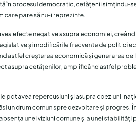
tă în procesul democratic, cetățenii simțindu-s
tem care pare să nu-i reprezinte.
ot avea efecte negative asupra economiei, creân
e legislative și modificările frecvente de politici
ând astfel creșterea economică și generarea de 
ct asupra cetățenilor, amplificând astfel prob
ciale pot avea repercusiuni și asupra coeziunii naț
găsi un drum comun spre dezvoltare și progres. Î
absența unei viziuni comune și a unei stabilități 