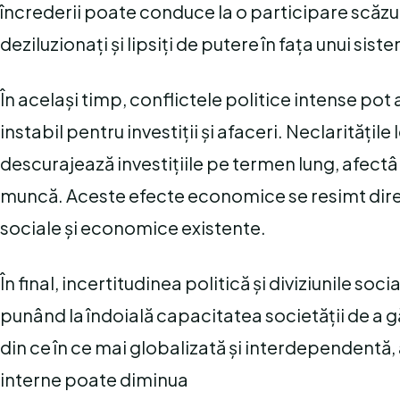
încrederii poate conduce la o participare scăzu
deziluzionați și lipsiți de putere în fața unui sis
În același timp, conflictele politice intense p
instabil pentru investiții și afaceri. Neclaritățil
descurajează investițiile pe termen lung, afect
muncă. Aceste efecte economice se resimt dire
sociale și economice existente.
În final, incertitudinea politică și diviziunile so
punând la îndoială capacitatea societății de a 
din ce în ce mai globalizată și interdependentă, 
interne poate diminua