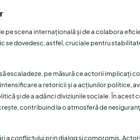
r
e pe scena internațională și de a colabora eficie
tic se dovedesc, astfel, cruciale pentru stabilitat
ce să escaladeze, pe măsură ce actorii implicați c
tensificare a retoricii și a acțiunilor politice, 
itică și de a adânci diviziunile sociale. În acest 
 crește, contribuind la o atmosferă de nesiguranț
ri a conflictului prin dialog și compromis. Actorii