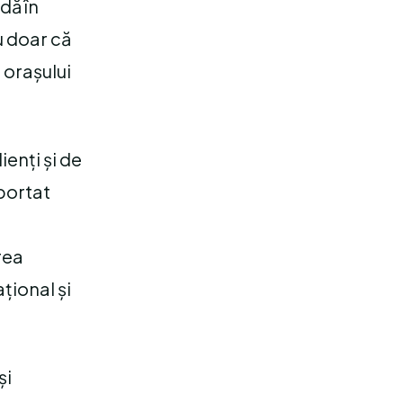
dă în
nu doar că
 orașului
ienți și de
aportat
rea
țional și
și