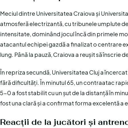
Meciul dintre Universitatea Craiova și Universit
atmosferă electrizantă, cu tribunele umplute de
intensitate, dominând jocul încă din primele mom
atacantul echipei gazdă a finalizat o centrare ex
lung. Până la pauză, Craiova a reușit să înscrie d
În repriza secundă, Universitatea Cluj a încercat 
fără dificultăți. În minutul 65, un contraatac rapi
5-0 a fost stabilit cu un șut de la distanță în min
fost una clară și a confirmat forma excelentă a 
Reacții de la jucători și antreno