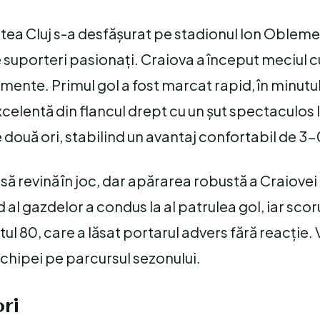
atea Cluj s-a desfășurat pe stadionul Ion Obleme
 suporteri pasionați. Craiova a început meciul c
ente. Primul gol a fost marcat rapid, în minutul
celentă din flancul drept cu un șut spectaculos l
e două ori, stabilind un avantaj confortabil de 3-
să revină în joc, dar apărarea robustă a Craiovei 
d al gazdelor a condus la al patrulea gol, iar scoru
utul 80, care a lăsat portarul advers fără reacție. 
echipei pe parcursul sezonului.
ri