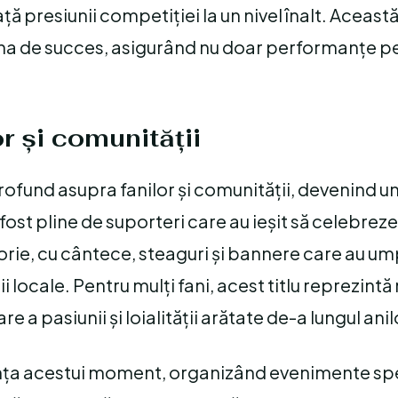
ță presiunii competiției la un nivel înalt. Aceast
fi una de succes, asigurând nu doar performanțe 
or și comunității
 profund asupra fanilor și comunității, devenind
fost pline de suporteri care au ieșit să celebrez
forie, cu cântece, steaguri și bannere care au um
 locale. Pentru mulți fani, acest titlu reprezintă
 a pasiunii și loialității arătate de-a lungul anil
tanța acestui moment, organizând evenimente sp