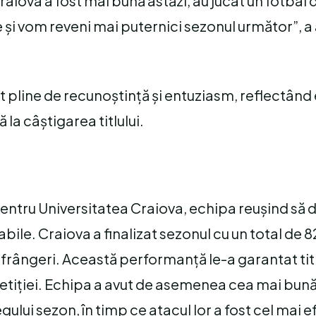
iova a fost mai bună astăzi, au jucat un fotbal 
e și vom reveni mai puternici sezonul următor”, a
ost pline de recunoștință și entuziasm, reflectând 
la câștigarea titlului.
pentru Universitatea Craiova, echipa reușind să
le. Craiova a finalizat sezonul cu un total de 8
 înfrângeri. Această performanță le-a garantat tit
etiției. Echipa a avut de asemenea cea mai bun
gului sezon, în timp ce atacul lor a fost cel mai ef