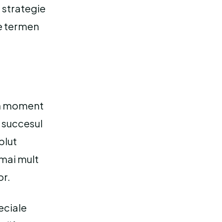
ă strategie
pe termen
 un moment
e succesul
plut
 mai mult
or.
eciale