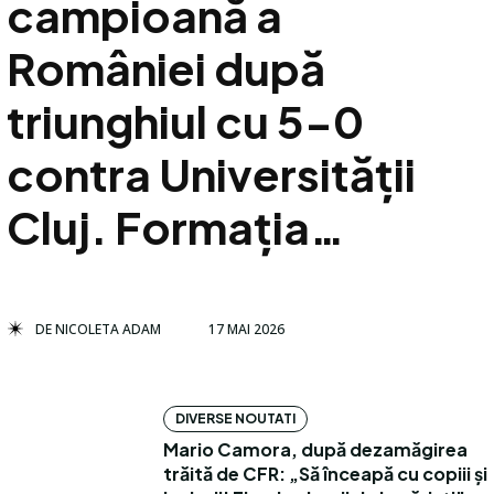
campioană a
României după
triunghiul cu 5-0
contra Universității
Cluj. Formația…
DE
NICOLETA ADAM
17 MAI 2026
DIVERSE NOUTATI
Mario Camora, după dezamăgirea
trăită de CFR: „Să înceapă cu copiii și