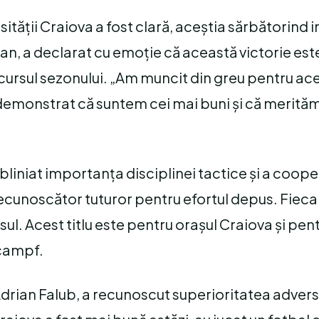
rsității Craiova a fost clară, aceștia sărbătorind 
Ivan, a declarat cu emoție că această victorie est
rcursul sezonului. „Am muncit din greu pentru ac
demonstrat că suntem cei mai buni și că merită
iniat importanța disciplinei tactice și a cooperă
recunoscător tuturor pentru efortul depus. Fieca
sul. Acest titlu este pentru orașul Craiova și pent
ecampf.
 Adrian Falub, a recunoscut superioritatea adversa