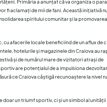
etățeni. Primăria a anunțat că va organiza o para
 vor fi aclamați de mii de fani. Această inițiativă 
consolidarea spiritului comunitar și la promovarea
, cu afacerile locale beneficiind de un aflux de cl
antele, hotelurile și magazinele din Craiova au r
estivă și de numărul mare de vizitatori atrași de
portiv are potențialul de a impulsiona dezvolta
ăsură ce Craiova câștigă recunoaștere la nivel na
 doar un triumf sportiv, ci și un simbol al unității 