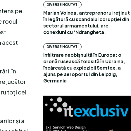
DIVERSE NOUTATI
intens pe
Marian Voinea, antreprenorul reținut
în legătură cu scandalul corupției din
e rodul
sectorul armamentului, are
est
conexiuni cu ‘Ndrangheta.
m acest
DIVERSE NOUTATI
Infiltrare neobișnuită în Europa: o
dronă rusească folosită în Ucraina,
încărcată cu explozibil Semtex, a
rii în
ajuns pe aeroportul din Leipzig,
Germania
re jucător
ru toți cei
rilor și a