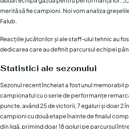
lăudat echipa gazdă pentru performanța lor. „Cra
merită să fie campioni. Noi vom analiza greșelil
Falub.
Reacțiile jucătorilor și ale staff-ului tehnic au f
dedicarea care au definit parcursul echipei până 
Statistici ale sezonului
Sezonul recent încheiat a fost unul memorabil 
campionatul cu o serie de performanțe remarcabi
puncte, având 25 de victorii, 7 egaluri și doar 2
campioni cu două etape înainte de finalul comp
din ligă, primind doar 18 goluri pe parcursul între