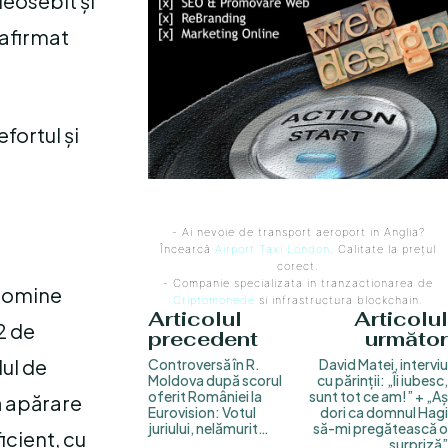
deosebit și
 afirmat
efortul și
- Ai nevoie de transport aeroport in Anglia?
Încearcă
Airport Taxi London
. Calitate la prețul
corect.
- Companie specializata in tranzactionarea de
 domine
Criptomonede
si infrastructura blockchain.
Articolul
Articolul
2 de
precedent
următor
lul de
Controversă în R.
David Matei, interviu
Moldova după scorul
cu părinții: „Îi iubesc,
oferit României la
sunt tot ce am!” + „Aș
ă apărare
Eurovision: Votul
dori ca domnul Hagi
juriului, nelămurit…
să-mi pregătească o
icient, cu
surpriză”