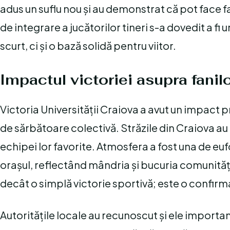
adus un suflu nou și au demonstrat că pot face fa
de integrare a jucătorilor tineri s-a dovedit a 
scurt, ci și o bază solidă pentru viitor.
Impactul victoriei asupra fanil
Victoria Universității Craiova a avut un impact
de sărbătoare colectivă. Străzile din Craiova au 
echipei lor favorite. Atmosfera a fost una de eu
orașul, reflectând mândria și bucuria comunității
decât o simplă victorie sportivă; este o confirmare
Autoritățile locale au recunoscut și ele impor