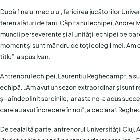
După finalul meciului, fericirea jucătorilor Unive
teren alături de fani. Căpitanul echipei, Andrei 
muncii perseverente și al unității echipei pe pa
moment și sunt mândru de toți colegii mei. Am 
titlu”, a spus Ivan.
Antrenorul echipei, Laurențiu Reghecampf, a subl
echipă. „Am avut un sezon extraordinar și sunt 
și-a îndeplinit sarcinile, iar asta ne-a adus succe
care au avut încredere în noi”, a declarat Regh
De cealaltă parte, antrenorul Universității Cluj,