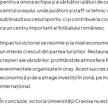
pentru a onora echipa și a sărbători alături de c
centrul orașului, unde jucătorii și staff-ul tehnic
subliniază succesul sportiv, ci și contribuie la 
ca un centru important al fotbalului românesc.
Impactul victoriei se resimte și la nivel economic
un interes crescut din partea turiștilor. Restaur
creșteri ale vânzărilor, profitând de atmosfera f
evenimentele organizate în oraș. Acest succes s
economică și de a atrage investiții în zonă, pe m
internațional.
În concluzie, victoria Universității Craiova nu este