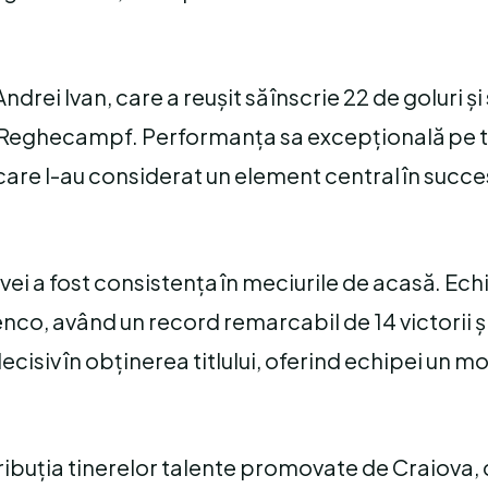
drei Ivan, care a reușit să înscrie 22 de goluri și
lui Reghecampf. Performanța sa excepțională pe t
, care l-au considerat un element central în succe
vei a fost consistența în meciurile de acasă. Ech
nco, având un record remarcabil de 14 victorii și
cisiv în obținerea titlului, oferind echipei un mo
ibuția tinerelor talente promovate de Craiova, 