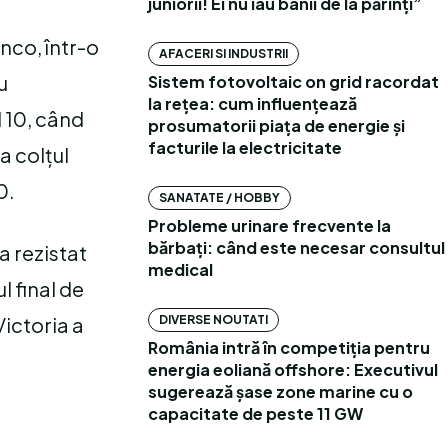
juniorii! Ei nu iau banii de la părinți”
nco, într-o
AFACERI SI INDUSTRII
u
Sistem fotovoltaic on grid racordat
la rețea: cum influențează
 10, când
prosumatorii piața de energie și
facturile la electricitate
a colțul
0.
SANATATE / HOBBY
Probleme urinare frecvente la
bărbați: când este necesar consultul
a rezistat
medical
l final de
Victoria a
DIVERSE NOUTATI
România intră în competiția pentru
energia eoliană offshore: Executivul
sugerează șase zone marine cu o
capacitate de peste 11 GW