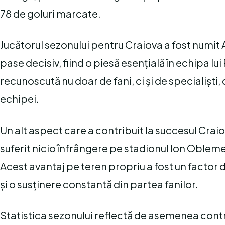
78 de goluri marcate.
Jucătorul sezonului pentru Craiova a fost numit An
pase decisiv, fiind o piesă esențială în echipa 
recunoscută nu doar de fani, ci și de specialiști
echipei.
Un alt aspect care a contribuit la succesul Craio
suferit nicio înfrângere pe stadionul Ion Obleme
Acest avantaj pe teren propriu a fost un factor de
și o susținere constantă din partea fanilor.
Statistica sezonului reflectă de asemenea contr