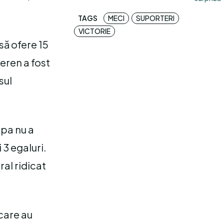
TAGS
MECI
SUPORTERI
VICTORIE
 să ofere 15
eren a fost
sul
ipa nu a
 3 egaluri.
ral ridicat
care au