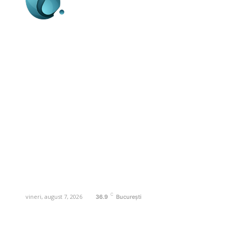
Business-edu.ro un site de știri / blog de
noutăți, dedicat diseminării de informații
și actualități. Acesta oferă articole,
reportaje și analize pe teme diverse, de
la evenimente curente la subiecte
specifice de interes. Este un spațiu
digital pentru informare și educație.
Contactati-ne oricand la adresa:
contact@business-edu.ro
C
vineri, august 7, 2026
36.9
București