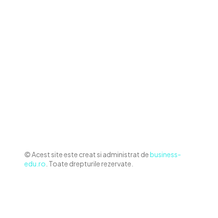
Contact www.business-edu.ro
Politica de cookies (GDPR)
Politică de confidențialitate
Diverse Noutati
Afaceri si Industrii
Sanatate / Hobby
Auto
Relaxare si timp liber
Home & Deco
© Acest site este creat si administrat de
business-
edu.ro
. Toate drepturile rezervate.