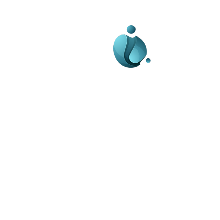
Business-edu.ro un sit
blog de noutăți, dedi
diseminării de informa
actualități. Acesta of
reportaje și analize 
diverse, de la eveni
la subiecte specifice
Este un spațiu digital
informare și educație