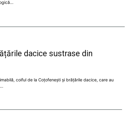
ogică...
rățările dacice sustrase din
mabilă, coiful de la Coțofenești și brățările dacice, care au
..