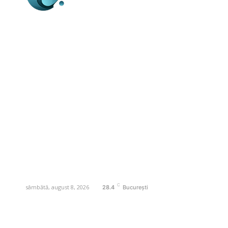
Business-edu.ro un site de știri / blog de
noutăți, dedicat diseminării de informații
și actualități. Acesta oferă articole,
reportaje și analize pe teme diverse, de
la evenimente curente la subiecte
specifice de interes. Este un spațiu
digital pentru informare și educație.
Contactati-ne oricand la adresa:
contact@business-edu.ro
C
sâmbătă, august 8, 2026
28.4
București
Contact www.business-edu.ro