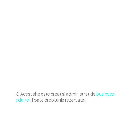
Politica de cookies (GDPR)
Politică de confidențialitate
Diverse Noutati
Afaceri si Industrii
Sanatate / Hobby
Auto
Relaxare si timp liber
Home & Deco
© Acest site este creat si administrat de
business-
edu.ro
. Toate drepturile rezervate.