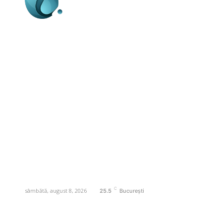
Business-edu.ro un site de știri / blog de
noutăți, dedicat diseminării de informații
și actualități. Acesta oferă articole,
reportaje și analize pe teme diverse, de
la evenimente curente la subiecte
specifice de interes. Este un spațiu
digital pentru informare și educație.
Contactati-ne oricand la adresa:
contact@business-edu.ro
C
sâmbătă, august 8, 2026
25.5
București