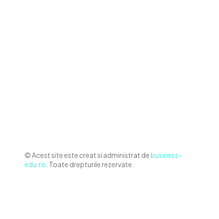
Contact www.business-edu.ro
Politica de cookies (GDPR)
Politică de confidențialitate
Diverse Noutati
Afaceri si Industrii
Sanatate / Hobby
Auto
Relaxare si timp liber
Home & Deco
© Acest site este creat si administrat de
business-
edu.ro
. Toate drepturile rezervate.