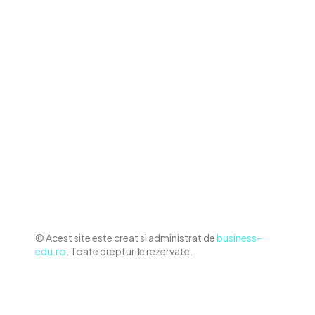
Contact www.business-edu.ro
Politica de cookies (GDPR)
Politică de confidențialitate
Diverse Noutati
Afaceri si Industrii
Sanatate / Hobby
Auto
Relaxare si timp liber
Home & Deco
© Acest site este creat si administrat de
business-
edu.ro
. Toate drepturile rezervate.