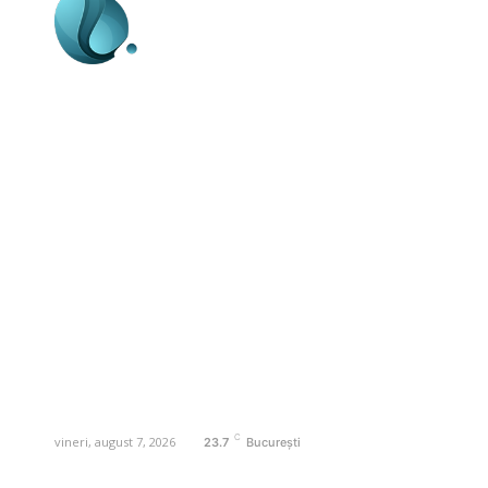
Business-edu.ro un site de știri / blog de
noutăți, dedicat diseminării de informații
și actualități. Acesta oferă articole,
reportaje și analize pe teme diverse, de
la evenimente curente la subiecte
specifice de interes. Este un spațiu
digital pentru informare și educație.
Contactati-ne oricand la adresa:
contact@business-edu.ro
C
vineri, august 7, 2026
23.7
București