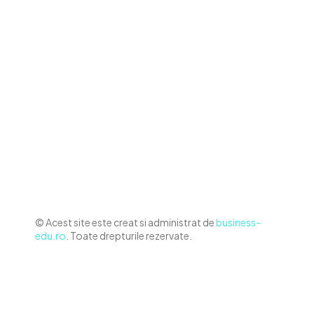
Contact www.business-edu.ro
Politica de cookies (GDPR)
Politică de confidențialitate
Diverse Noutati
Afaceri si Industrii
Sanatate / Hobby
Auto
Relaxare si timp liber
Home & Deco
© Acest site este creat si administrat de
business-
edu.ro
. Toate drepturile rezervate.