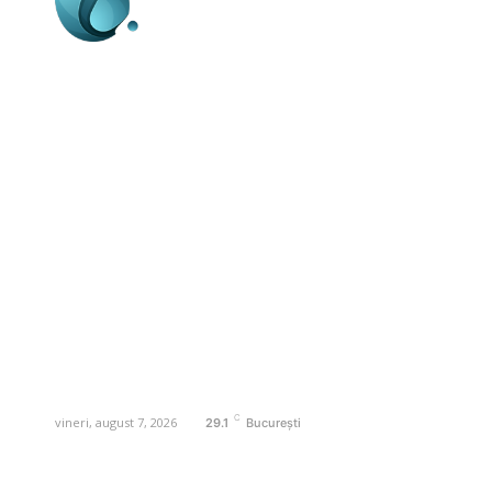
Business-edu.ro un site de știri / blog de
noutăți, dedicat diseminării de informații
și actualități. Acesta oferă articole,
reportaje și analize pe teme diverse, de
la evenimente curente la subiecte
specifice de interes. Este un spațiu
digital pentru informare și educație.
Contactati-ne oricand la adresa:
contact@business-edu.ro
C
vineri, august 7, 2026
29.1
București