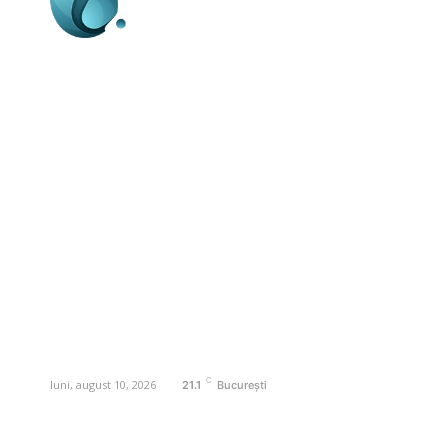
Business-edu.ro un site de știri / blog de
noutăți, dedicat diseminării de informații
și actualități. Acesta oferă articole,
reportaje și analize pe teme diverse, de
la evenimente curente la subiecte
specifice de interes. Este un spațiu
digital pentru informare și educație.
Contactati-ne oricand la adresa:
contact@business-edu.ro
C
luni, august 10, 2026
21.1
București