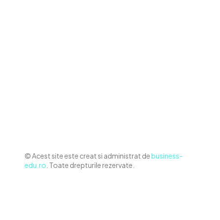
Contact www.business-edu.ro
Politica de cookies (GDPR)
Politică de confidențialitate
Diverse Noutati
Afaceri si Industrii
Sanatate / Hobby
Auto
Relaxare si timp liber
Home & Deco
© Acest site este creat si administrat de
business-
edu.ro
. Toate drepturile rezervate.