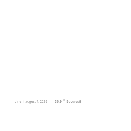
Business-edu.ro un site de știri / blog de
noutăți, dedicat diseminării de informații
și actualități. Acesta oferă articole,
reportaje și analize pe teme diverse, de
la evenimente curente la subiecte
specifice de interes. Este un spațiu
digital pentru informare și educație.
Contactati-ne oricand la adresa:
contact@business-edu.ro
C
vineri, august 7, 2026
36.9
București
Contact www.business-edu.ro