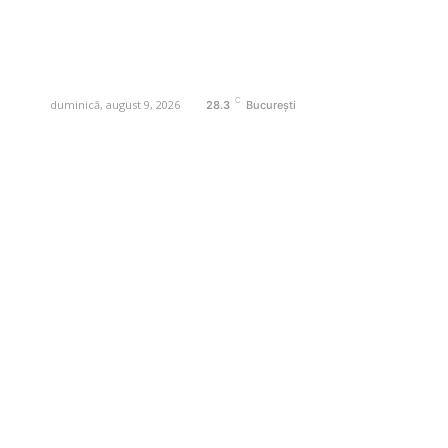
digital pentru informare și educație.
Contactati-ne oricand la adresa:
contact@business-edu.ro
C
duminică, august 9, 2026
28.3
București
Contact www.business-edu.ro
Politica de cookies (GDPR)
Politică de confidențialitate
Diverse Noutati
Afaceri si Industrii
Sanatate / Hobby
Auto
Relaxare si timp liber
Home & Deco