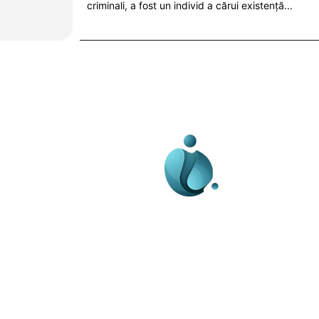
criminali, a fost un individ a cărui existență...
Business-edu.ro un sit
blog de noutăți, dedi
diseminării de informa
actualități. Acesta of