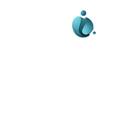
Business-edu.ro un sit
blog de noutăți, dedi
diseminării de informa
actualități. Acesta of
reportaje și analize 
diverse, de la eveni
la subiecte specifice
Este un spațiu digital
informare și educație