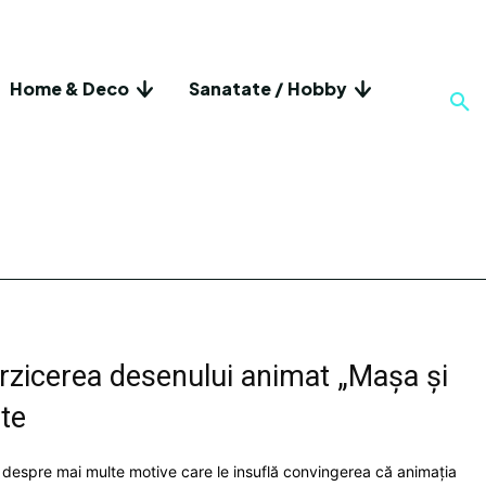
Home & Deco
Sanatate / Hobby
terzicerea desenului animat „Mașa și
te
at despre mai multe motive care le insuflă convingerea că animația