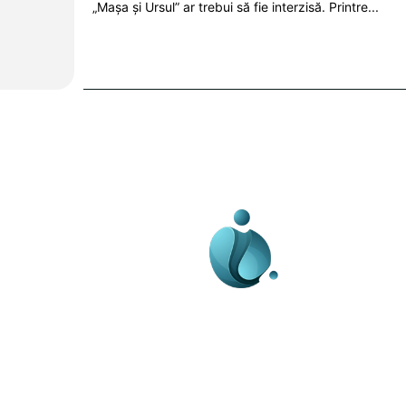
„Mașa și Ursul” ar trebui să fie interzisă. Printre...
Business-edu.ro un sit
blog de noutăți, dedi
diseminării de informa