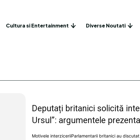
Cultura si Entertainment
Diverse Noutati
Deputați britanici solicită in
Ursul”: argumentele prezenta
Motivele interziceriiParlamentarii britanici au discut