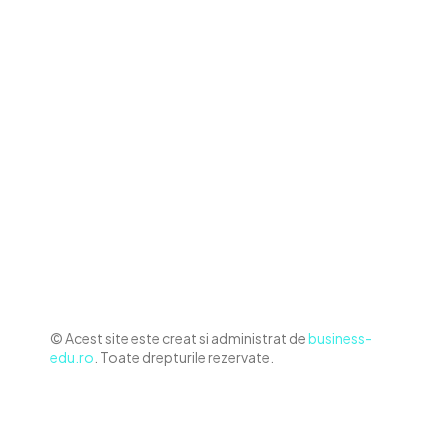
Contact www.business-edu.ro
Politica de cookies (GDPR)
Politică de confidențialitate
Diverse Noutati
Afaceri si Industrii
Sanatate / Hobby
Auto
Relaxare si timp liber
Home & Deco
© Acest site este creat si administrat de
business-
edu.ro
. Toate drepturile rezervate.