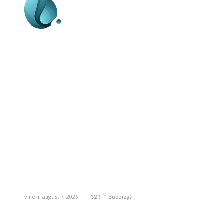
Business-edu.ro un site de știri / blog de
noutăți, dedicat diseminării de informații
și actualități. Acesta oferă articole,
reportaje și analize pe teme diverse, de
la evenimente curente la subiecte
specifice de interes. Este un spațiu
digital pentru informare și educație.
Contactati-ne oricand la adresa:
contact@business-edu.ro
C
vineri, august 7, 2026
32.1
București