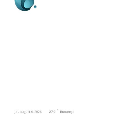
Business-edu.ro un site de știri / blog de
noutăți, dedicat diseminării de informații
și actualități. Acesta oferă articole,
reportaje și analize pe teme diverse, de
la evenimente curente la subiecte
specifice de interes. Este un spațiu
digital pentru informare și educație.
Contactati-ne oricand la adresa:
contact@business-edu.ro
C
joi, august 6, 2026
27.9
București