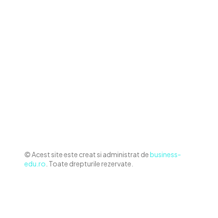
Contact www.business-edu.ro
Politica de cookies (GDPR)
Politică de confidențialitate
Diverse Noutati
Afaceri si Industrii
Sanatate / Hobby
Auto
Relaxare si timp liber
Home & Deco
© Acest site este creat si administrat de
business-
edu.ro
. Toate drepturile rezervate.