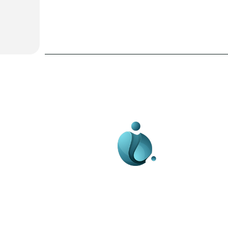
Business-edu.ro un sit
blog de noutăți, dedi