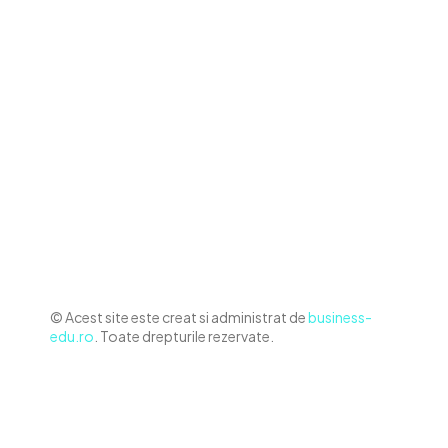
Contact www.business-edu.ro
Politica de cookies (GDPR)
Politică de confidențialitate
Diverse Noutati
Afaceri si Industrii
Sanatate / Hobby
Auto
Relaxare si timp liber
Home & Deco
© Acest site este creat si administrat de
business-
edu.ro
. Toate drepturile rezervate.