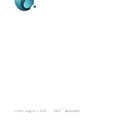
Business-edu.ro un site de știri / blog de
noutăți, dedicat diseminării de informații
și actualități. Acesta oferă articole,
reportaje și analize pe teme diverse, de
la evenimente curente la subiecte
specifice de interes. Este un spațiu
digital pentru informare și educație.
Contactati-ne oricand la adresa:
contact@business-edu.ro
C
vineri, august 7, 2026
24.7
București