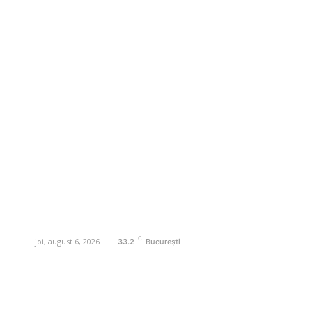
Business-edu.ro un site de știri / blog de
noutăți, dedicat diseminării de informații
și actualități. Acesta oferă articole,
reportaje și analize pe teme diverse, de
la evenimente curente la subiecte
specifice de interes. Este un spațiu
digital pentru informare și educație.
Contactati-ne oricand la adresa:
contact@business-edu.ro
C
joi, august 6, 2026
33.2
București
Contact www.business-edu.ro