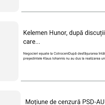
Kelemen Hunor, după discuțiil
care...
Negocieri eșuate la CotroceniDupă desfășurarea întâlniril
președintele Klaus Iohannis nu au dus la realizarea un
Moțiune de cenzură PSD-AUR 