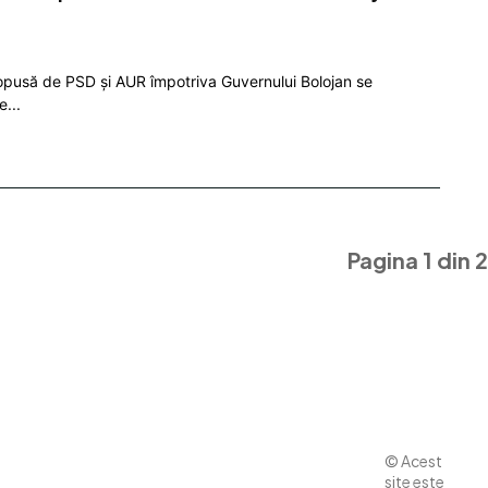
opusă de PSD și AUR împotriva Guvernului Bolojan se
...
Pagina 1 din 2
Contact
Diverse
www.business-
© Acest
edu.ro
Noutati
site este