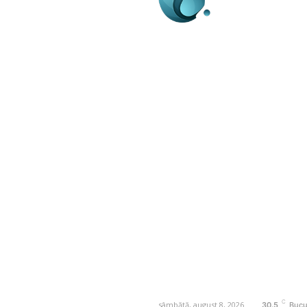
Business-edu.ro un sit
blog de noutăți, dedi
diseminării de informa
actualități. Acesta of
reportaje și analize 
diverse, de la eveni
la subiecte specifice
Este un spațiu digital
informare și educație
ne oricand la adresa:
contact@business-e
C
sâmbătă, august 8, 2026
30.5
Bucu