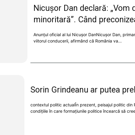
Nicușor Dan declară: „Vom d
minoritară”. Când preconizea
Anunțul oficial al lui Nicușor DanNicușor Dan, primaru
viitorul conducerii, afirmând că România va...
Sorin Grindeanu ar putea prelu
contextul politic actualÎn prezent, peisajul politic din
condițiile în care formațiunile politice încearcă să cree