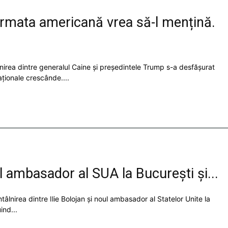
 armata americană vrea să-l mențină.
âlnirea dintre generalul Caine și președintele Trump s-a desfășurat
naționale crescânde....
l ambasador al SUA la București și...
âlnirea dintre Ilie Bolojan și noul ambasador al Statelor Unite la
ind...