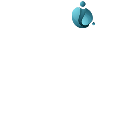
Business-edu.ro un sit
blog de noutăți, dedi
diseminării de informa
actualități. Acesta of
reportaje și analize 
diverse, de la eveni
la subiecte specifice
Este un spațiu digital
informare și educație
ne oricand la adresa: