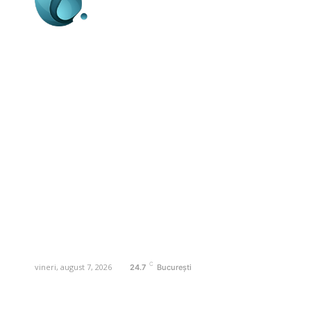
Business-edu.ro un site de știri / blog de
noutăți, dedicat diseminării de informații
și actualități. Acesta oferă articole,
reportaje și analize pe teme diverse, de
la evenimente curente la subiecte
specifice de interes. Este un spațiu
digital pentru informare și educație.
Contactati-ne oricand la adresa:
contact@business-edu.ro
C
vineri, august 7, 2026
24.7
București