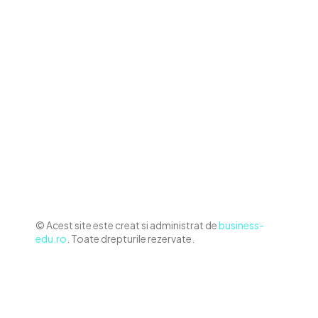
Contact www.business-edu.ro
Politica de cookies (GDPR)
Politică de confidențialitate
Diverse Noutati
Afaceri si Industrii
Sanatate / Hobby
Auto
Relaxare si timp liber
Home & Deco
© Acest site este creat si administrat de
business-
edu.ro
. Toate drepturile rezervate.