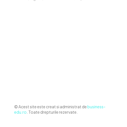
Contact www.business-edu.ro
Politica de cookies (GDPR)
Politică de confidențialitate
Diverse Noutati
Afaceri si Industrii
Sanatate / Hobby
Auto
Relaxare si timp liber
Home & Deco
© Acest site este creat si administrat de
business-
edu.ro
. Toate drepturile rezervate.