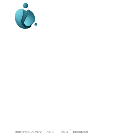
Business-edu.ro un site de știri / blog de
noutăți, dedicat diseminării de informații
și actualități. Acesta oferă articole,
reportaje și analize pe teme diverse, de
la evenimente curente la subiecte
specifice de interes. Este un spațiu
digital pentru informare și educație.
Contactati-ne oricand la adresa:
contact@business-edu.ro
C
duminică, august 9, 2026
29.4
București