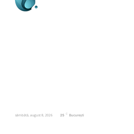
Business-edu.ro un site de știri / blog de
noutăți, dedicat diseminării de informații
și actualități. Acesta oferă articole,
reportaje și analize pe teme diverse, de
la evenimente curente la subiecte
specifice de interes. Este un spațiu
digital pentru informare și educație.
Contactati-ne oricand la adresa:
contact@business-edu.ro
C
sâmbătă, august 8, 2026
25
București