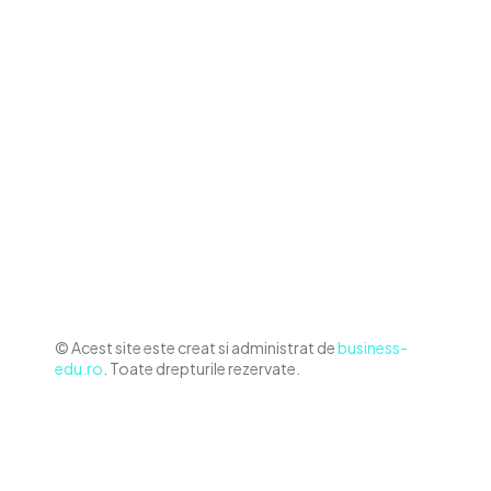
Contact www.business-edu.ro
Politica de cookies (GDPR)
Politică de confidențialitate
Diverse Noutati
Afaceri si Industrii
Sanatate / Hobby
Auto
Relaxare si timp liber
Home & Deco
© Acest site este creat si administrat de
business-
edu.ro
. Toate drepturile rezervate.