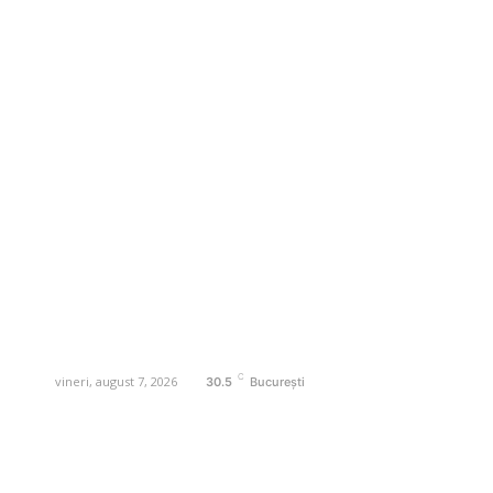
Business-edu.ro un site de știri / blog de
noutăți, dedicat diseminării de informații
și actualități. Acesta oferă articole,
reportaje și analize pe teme diverse, de
la evenimente curente la subiecte
specifice de interes. Este un spațiu
digital pentru informare și educație.
Contactati-ne oricand la adresa:
contact@business-edu.ro
C
vineri, august 7, 2026
30.5
București
Contact www.business-edu.ro