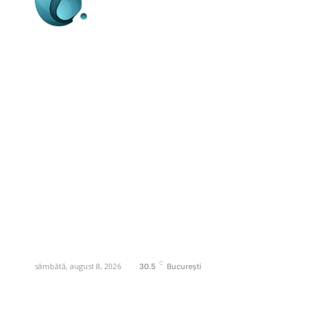
Business-edu.ro un site de știri / blog de
noutăți, dedicat diseminării de informații
și actualități. Acesta oferă articole,
reportaje și analize pe teme diverse, de
la evenimente curente la subiecte
specifice de interes. Este un spațiu
digital pentru informare și educație.
Contactati-ne oricand la adresa:
contact@business-edu.ro
C
sâmbătă, august 8, 2026
30.5
București