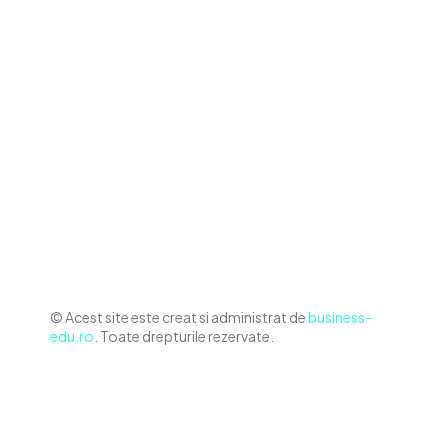
Contact www.business-edu.ro
Politica de cookies (GDPR)
Politică de confidențialitate
Diverse Noutati
Afaceri si Industrii
Sanatate / Hobby
Auto
Relaxare si timp liber
Home & Deco
© Acest site este creat si administrat de
business-
edu.ro
. Toate drepturile rezervate.