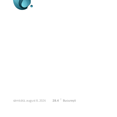
Business-edu.ro un site de știri / blog de
noutăți, dedicat diseminării de informații
și actualități. Acesta oferă articole,
reportaje și analize pe teme diverse, de
la evenimente curente la subiecte
specifice de interes. Este un spațiu
digital pentru informare și educație.
Contactati-ne oricand la adresa:
contact@business-edu.ro
C
sâmbătă, august 8, 2026
28.4
București