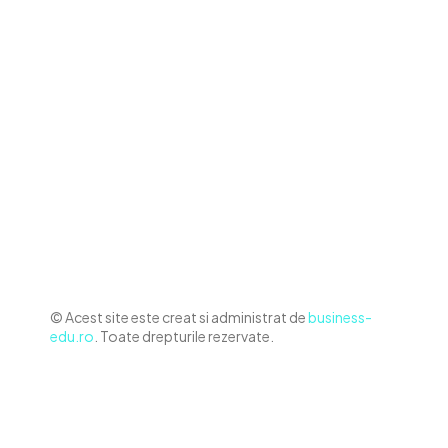
Contact www.business-edu.ro
Politica de cookies (GDPR)
Politică de confidențialitate
Diverse Noutati
Afaceri si Industrii
Sanatate / Hobby
Auto
Relaxare si timp liber
Home & Deco
© Acest site este creat si administrat de
business-
edu.ro
. Toate drepturile rezervate.