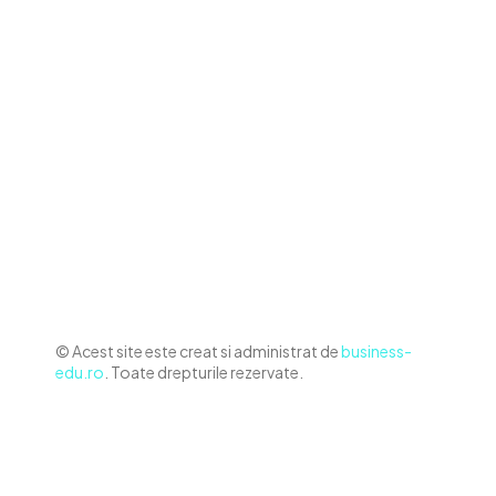
Contact www.business-edu.ro
Politica de cookies (GDPR)
Politică de confidențialitate
Diverse Noutati
Afaceri si Industrii
Sanatate / Hobby
Auto
Relaxare si timp liber
Home & Deco
© Acest site este creat si administrat de
business-
edu.ro
. Toate drepturile rezervate.