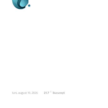
Business-edu.ro un site de știri / blog de
noutăți, dedicat diseminării de informații
și actualități. Acesta oferă articole,
reportaje și analize pe teme diverse, de
la evenimente curente la subiecte
specifice de interes. Este un spațiu
digital pentru informare și educație.
Contactati-ne oricand la adresa:
contact@business-edu.ro
C
luni, august 10, 2026
21.7
București