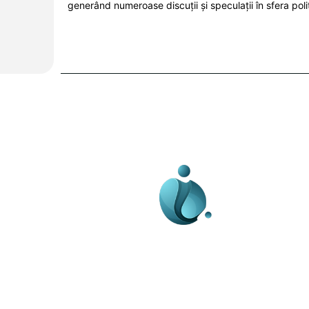
generând numeroase discuții și speculații în sfera polit
Business-edu.ro un sit
blog de noutăți, dedi