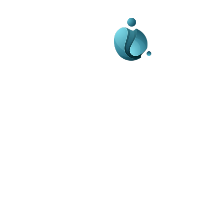
Business-edu.ro un sit
blog de noutăți, dedi
diseminării de informa
actualități. Acesta of
reportaje și analize 
diverse, de la eveni
la subiecte specifice
Este un spațiu digital
informare și educație