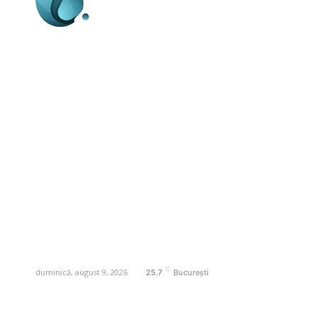
Business-edu.ro un site de știri / blog de
noutăți, dedicat diseminării de informații
și actualități. Acesta oferă articole,
reportaje și analize pe teme diverse, de
la evenimente curente la subiecte
specifice de interes. Este un spațiu
digital pentru informare și educație.
Contactati-ne oricand la adresa:
contact@business-edu.ro
C
duminică, august 9, 2026
25.7
București