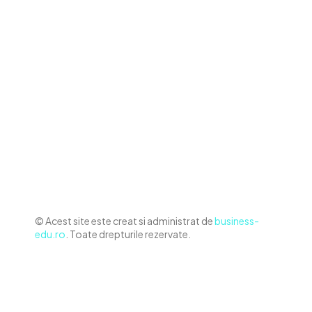
Contact www.business-edu.ro
Politica de cookies (GDPR)
Politică de confidențialitate
Diverse Noutati
Afaceri si Industrii
Sanatate / Hobby
Auto
Relaxare si timp liber
Home & Deco
© Acest site este creat si administrat de
business-
edu.ro
. Toate drepturile rezervate.