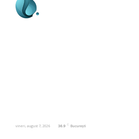
Business-edu.ro un site de știri / blog de
noutăți, dedicat diseminării de informații
și actualități. Acesta oferă articole,
reportaje și analize pe teme diverse, de
la evenimente curente la subiecte
specifice de interes. Este un spațiu
digital pentru informare și educație.
Contactati-ne oricand la adresa:
contact@business-edu.ro
C
vineri, august 7, 2026
36.9
București