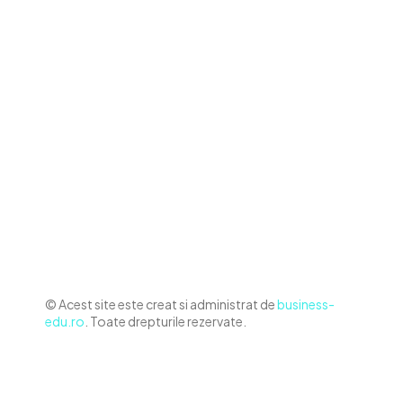
Contact www.business-edu.ro
Politica de cookies (GDPR)
Politică de confidențialitate
Diverse Noutati
Afaceri si Industrii
Sanatate / Hobby
Auto
Relaxare si timp liber
Home & Deco
© Acest site este creat si administrat de
business-
edu.ro
. Toate drepturile rezervate.