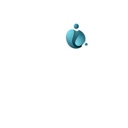
Business-edu.ro un sit
blog de noutăți, dedi
diseminării de informa
actualități. Acesta of
reportaje și analize 
diverse, de la eveni
la subiecte specifice
Este un spațiu digital