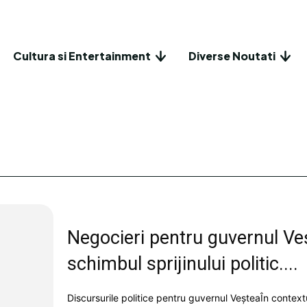
Cultura si Entertainment
Diverse Noutati
Negocieri pentru guvernul Veșt
schimbul sprijinului politic....
Discursurile politice pentru guvernul VeșteaÎn contex