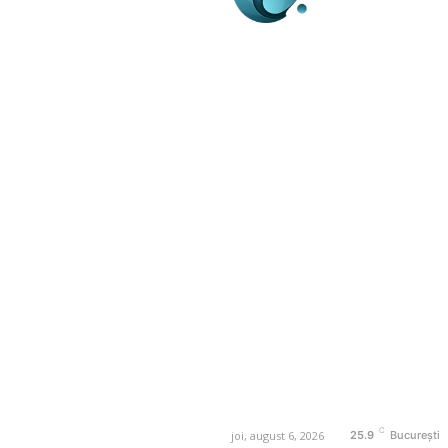
Business-edu.ro un sit
blog de noutăți, dedi
diseminării de informa
actualități. Acesta of
reportaje și analize 
diverse, de la eveni
la subiecte specifice
Este un spațiu digital
informare și educație
ne oricand la adresa:
contact@business-e
C
joi, august 6, 2026
25.9
București