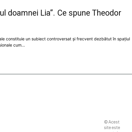
onul doamnei Lia”. Ce spune Theodor
ale constituie un subiect controversat și frecvent dezbătut în spațiul
sionale cum...
Contact
Diverse
www.business-
© Acest
edu.ro
Noutati
site este
Politica de