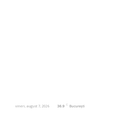
Business-edu.ro un site de știri / blog de
noutăți, dedicat diseminării de informații
și actualități. Acesta oferă articole,
reportaje și analize pe teme diverse, de
la evenimente curente la subiecte
specifice de interes. Este un spațiu
digital pentru informare și educație.
Contactati-ne oricand la adresa:
contact@business-edu.ro
C
vineri, august 7, 2026
36.9
București
Contact www.business-edu.ro