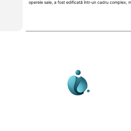
operele sale, a fost edificată într-un cadru complex, m
Business-edu.ro un sit
blog de noutăți, dedi