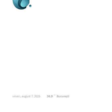
Business-edu.ro un site de știri / blog de
noutăți, dedicat diseminării de informații
și actualități. Acesta oferă articole,
reportaje și analize pe teme diverse, de
la evenimente curente la subiecte
specifice de interes. Este un spațiu
digital pentru informare și educație.
Contactati-ne oricand la adresa:
contact@business-edu.ro
C
vineri, august 7, 2026
36.9
București