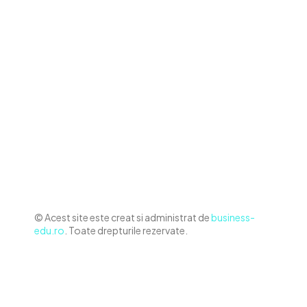
Contact www.business-edu.ro
Politica de cookies (GDPR)
Politică de confidențialitate
Diverse Noutati
Afaceri si Industrii
Sanatate / Hobby
Auto
Relaxare si timp liber
Home & Deco
© Acest site este creat si administrat de
business-
edu.ro
. Toate drepturile rezervate.