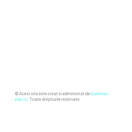
Contact www.business-edu.ro
Politica de cookies (GDPR)
Politică de confidențialitate
Diverse Noutati
Afaceri si Industrii
Sanatate / Hobby
Auto
Relaxare si timp liber
Home & Deco
© Acest site este creat si administrat de
business-
edu.ro
. Toate drepturile rezervate.