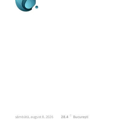
Business-edu.ro un site de știri / blog de
noutăți, dedicat diseminării de informații
și actualități. Acesta oferă articole,
reportaje și analize pe teme diverse, de
la evenimente curente la subiecte
specifice de interes. Este un spațiu
digital pentru informare și educație.
Contactati-ne oricand la adresa:
contact@business-edu.ro
C
sâmbătă, august 8, 2026
28.4
București