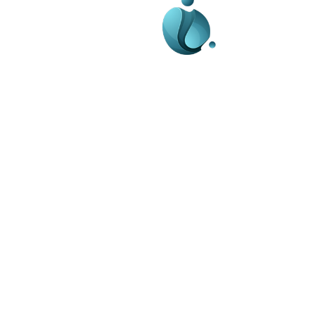
Business-edu.ro un sit
blog de noutăți, dedi
diseminării de informa
actualități. Acesta of
reportaje și analize 
diverse, de la eveni
la subiecte specifice
Este un spațiu digital
informare și educație
ne oricand la adresa:
contact@business-e