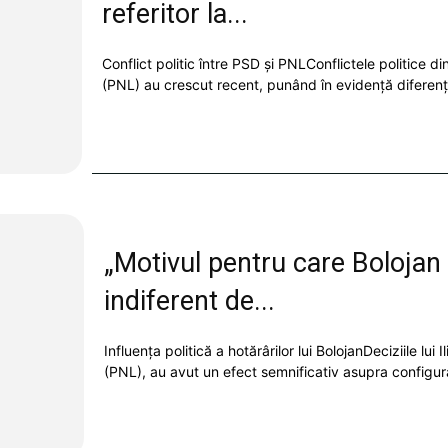
referitor la...
Conflict politic între PSD și PNLConflictele politice d
(PNL) au crescut recent, punând în evidență diferențe
„Motivul pentru care Bolojan 
indiferent de...
Influența politică a hotărârilor lui BolojanDeciziile lui
(PNL), au avut un efect semnificativ asupra configuraț