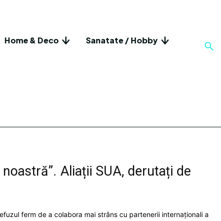
Home & Deco
Sanatate / Hobby
oastră”. Aliații SUA, derutați de
Refuzul ferm de a colabora mai strâns cu partenerii internaționali a