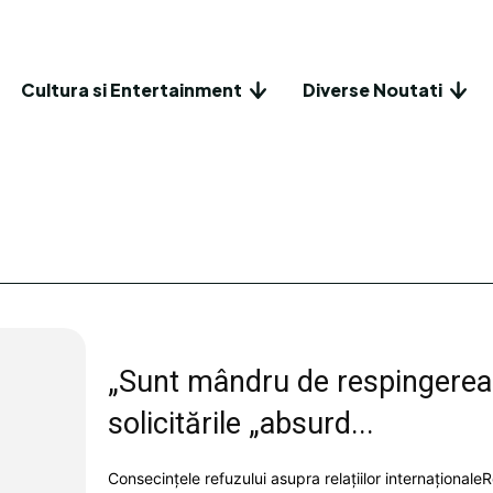
Cultura si Entertainment
Diverse Noutati
„Sunt mândru de respingerea n
solicitările „absurd...
Consecințele refuzului asupra relațiilor internaționale