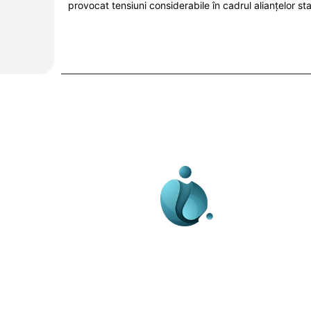
provocat tensiuni considerabile în cadrul alianțelor stab
Business-edu.ro un sit
blog de noutăți, dedi