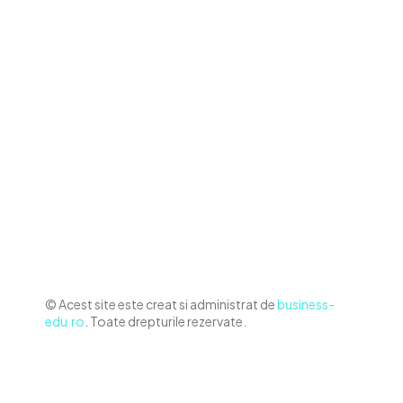
Contact www.business-edu.ro
Politica de cookies (GDPR)
Politică de confidențialitate
Diverse Noutati
Afaceri si Industrii
Sanatate / Hobby
Auto
Relaxare si timp liber
Home & Deco
© Acest site este creat si administrat de
business-
edu.ro
. Toate drepturile rezervate.