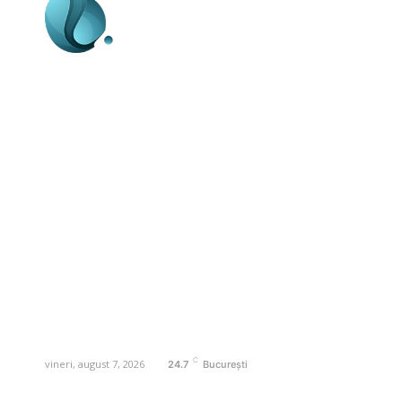
Business-edu.ro un site de știri / blog de
noutăți, dedicat diseminării de informații
și actualități. Acesta oferă articole,
reportaje și analize pe teme diverse, de
la evenimente curente la subiecte
specifice de interes. Este un spațiu
digital pentru informare și educație.
Contactati-ne oricand la adresa:
contact@business-edu.ro
C
vineri, august 7, 2026
24.7
București