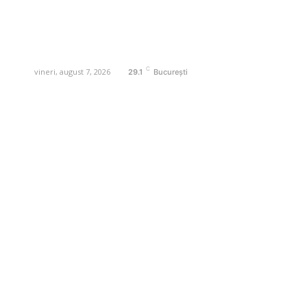
digital pentru informare și educație.
Contactati-ne oricand la adresa:
contact@business-edu.ro
C
vineri, august 7, 2026
29.1
București
Contact www.business-edu.ro
Politica de cookies (GDPR)
Politică de confidențialitate
Diverse Noutati
Afaceri si Industrii
Sanatate / Hobby
Auto
Relaxare si timp liber
Home & Deco