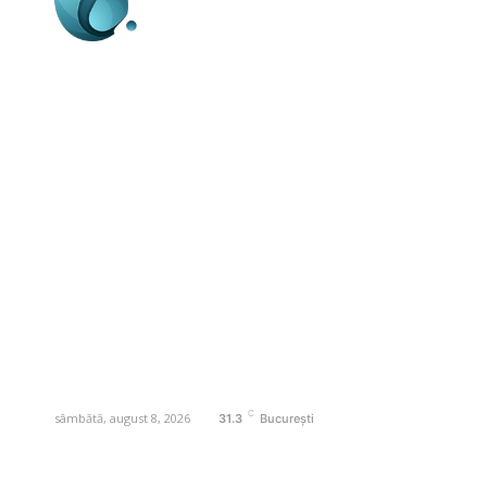
Business-edu.ro un site de știri / blog de
noutăți, dedicat diseminării de informații
și actualități. Acesta oferă articole,
reportaje și analize pe teme diverse, de
la evenimente curente la subiecte
specifice de interes. Este un spațiu
digital pentru informare și educație.
Contactati-ne oricand la adresa:
contact@business-edu.ro
C
sâmbătă, august 8, 2026
31.3
București