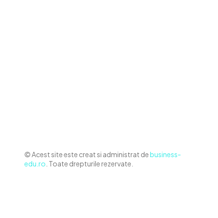
Contact www.business-edu.ro
Politica de cookies (GDPR)
Politică de confidențialitate
Diverse Noutati
Afaceri si Industrii
Sanatate / Hobby
Auto
Relaxare si timp liber
Home & Deco
© Acest site este creat si administrat de
business-
edu.ro
. Toate drepturile rezervate.